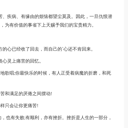
。
苦、疾病、有缘由的烦恼都望尘莫及。因此，一旦仇恨潜
之，为有价值的事省下上天赐予我们的宝贵精力。
。
方的心已经收了回去，而自己的`心还不肯回来。
淡心灵上痛苦的回忆。
乐地歌唱;你最快乐的时候，有人正受着病魔的折磨，和死
苦和满足的厌倦之间摆动!
样只会让你更痛苦!
功，也有失败;有顺利，亦有挫折。挫折是人生的一部分，