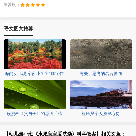
推荐度：
语文图文推荐
海的女儿观后感-小学生100字作
有关于思考的名言警句
文
读漫画《父与子》的感悟「精
检验员个人质量心得
选」
【幼儿园小班《水果宝宝爱洗澡》科学教案】相关文章：