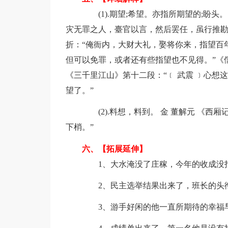
(1).期望;希望。亦指所期望的;盼头。 
灾无罪之人，臺官以言，然后罢任，虽行推勘，
折：“俺衙内，大财大礼，娶将你来，指望百
但可以免罪，或者还有些指望也不见得。”《儒
《三千里江山》第十二段：“﹝ 武震 ﹞心
望了。”
(2).料想，料到。 金 董解元 《西
下梢。”
六、【拓展延伸】
1、大水淹没了庄稼，今年的收成没
2、民主选举结果出来了，班长的头
3、游手好闲的他一直所期待的幸福