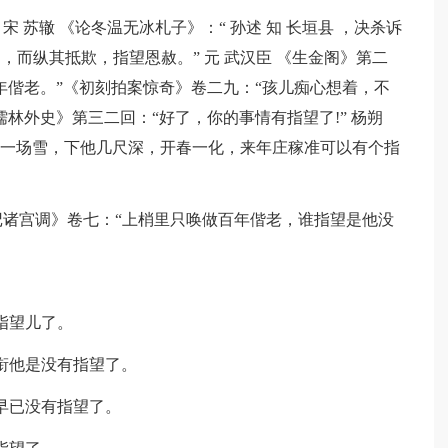
宋 苏辙 《论冬温无冰札子》：“ 孙述 知 长垣县 ，决杀诉
而纵其抵欺，指望恩赦。” 元 武汉臣 《生金阁》第二
年偕老。”《初刻拍案惊奇》卷二九：“孩儿痴心想着，不
林外史》第三二回：“好了，你的事情有指望了!” 杨朔
想这一场雪，下他几尺深，开春一化，来年庄稼准可以有个指
厢记诸宫调》卷七：“上梢里只唤做百年偕老，谁指望是他没
指望儿了。
衔他是没有指望了。
早已没有指望了。