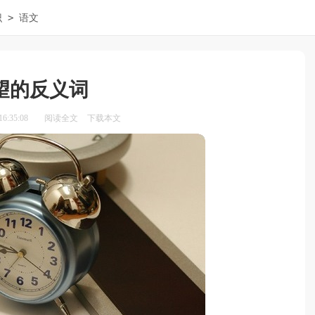
>
识
语文
望的反义词
6:35:08
阅读全文
下载本文