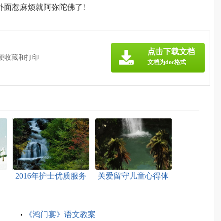
面惹麻烦就阿弥陀佛了!
》
点击下载文档
方便收藏和打印
文档为doc格式
》
2016年护士优质服务
关爱留守儿童心得体
案
心得体会范文
会2016
《鸿门宴》语文教案