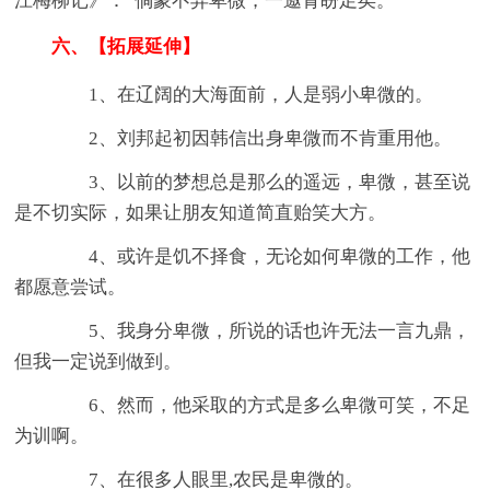
江梅柳记》：“倘蒙不弃卑微，一邀青盼足矣。”
六、【拓展延伸】
1、在辽阔的大海面前，人是弱小卑微的。
2、刘邦起初因韩信出身卑微而不肯重用他。
3、以前的梦想总是那么的遥远，卑微，甚至说
是不切实际，如果让朋友知道简直贻笑大方。
4、或许是饥不择食，无论如何卑微的工作，他
都愿意尝试。
5、我身分卑微，所说的话也许无法一言九鼎，
但我一定说到做到。
6、然而，他采取的方式是多么卑微可笑，不足
为训啊。
7、在很多人眼里,农民是卑微的。