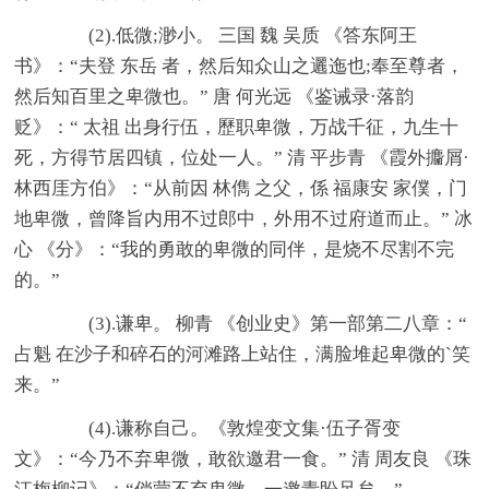
(2).低微;渺小。 三国 魏 吴质 《答东阿王
书》：“夫登 东岳 者，然后知众山之邐迤也;奉至尊者，
然后知百里之卑微也。” 唐 何光远 《鉴诫录·落韵
贬》：“ 太祖 出身行伍，歷职卑微，万战千征，九生十
死，方得节居四镇，位处一人。” 清 平步青 《霞外攟屑·
林西厓方伯》：“从前因 林儁 之父，係 福康安 家僕，门
地卑微，曾降旨内用不过郎中，外用不过府道而止。” 冰
心 《分》：“我的勇敢的卑微的同伴，是烧不尽割不完
的。”
(3).谦卑。 柳青 《创业史》第一部第二八章：“
占魁 在沙子和碎石的河滩路上站住，满脸堆起卑微的`笑
来。”
(4).谦称自己。《敦煌变文集·伍子胥变
文》：“今乃不弃卑微，敢欲邀君一食。” 清 周友良 《珠