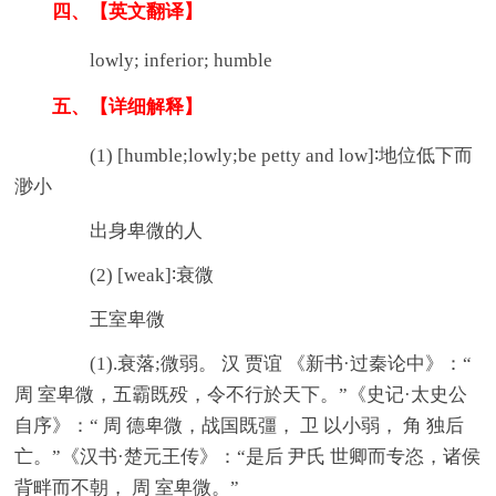
四、【英文翻译】
lowly; inferior; humble
五、【详细解释】
(1) [humble;lowly;be petty and low]∶地位低下而
渺小
出身卑微的人
(2) [weak]∶衰微
王室卑微
(1).衰落;微弱。 汉 贾谊 《新书·过秦论中》：“
周 室卑微，五霸既殁，令不行於天下。”《史记·太史公
自序》：“ 周 德卑微，战国既彊， 卫 以小弱， 角 独后
亡。”《汉书·楚元王传》：“是后 尹氏 世卿而专恣，诸侯
背畔而不朝， 周 室卑微。”