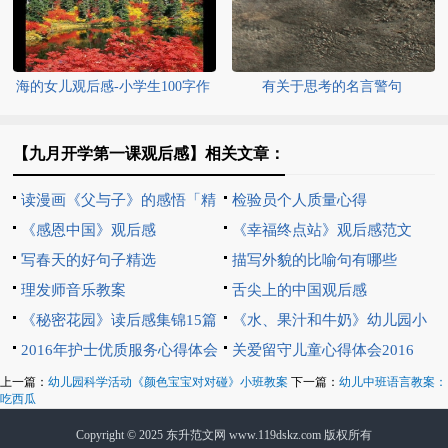
海的女儿观后感-小学生100字作
有关于思考的名言警句
文
【九月开学第一课观后感】相关文章：
读漫画《父与子》的感悟「精
检验员个人质量心得
选」
《感恩中国》观后感
《幸福终点站》观后感范文
写春天的好句子精选
描写外貌的比喻句有哪些
理发师音乐教案
舌尖上的中国观后感
《秘密花园》读后感集锦15篇
《水、果汁和牛奶》幼儿园小
2016年护士优质服务心得体会
班英语教案
关爱留守儿童心得体会2016
范文
上一篇：
幼儿园科学活动《颜色宝宝对对碰》小班教案
下一篇：
幼儿中班语言教案：
吃西瓜
Copyright © 2025
东升范文网
www.119dskz.com 版权所有