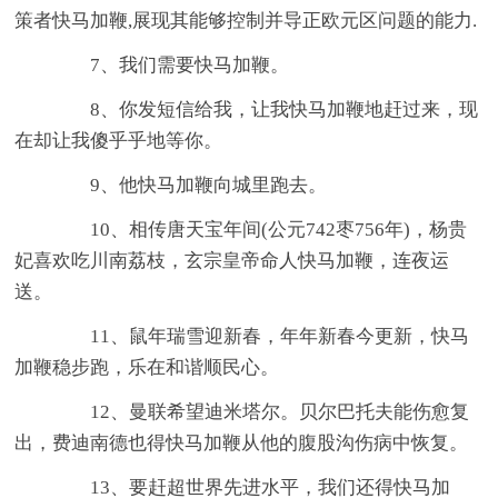
策者快马加鞭,展现其能够控制并导正欧元区问题的能力.
7、我们需要快马加鞭。
8、你发短信给我，让我快马加鞭地赶过来，现
在却让我傻乎乎地等你。
9、他快马加鞭向城里跑去。
10、相传唐天宝年间(公元742枣756年)，杨贵
妃喜欢吃川南荔枝，玄宗皇帝命人快马加鞭，连夜运
送。
11、鼠年瑞雪迎新春，年年新春今更新，快马
加鞭稳步跑，乐在和谐顺民心。
12、曼联希望迪米塔尔。贝尔巴托夫能伤愈复
出，费迪南德也得快马加鞭从他的腹股沟伤病中恢复。
13、要赶超世界先进水平，我们还得快马加