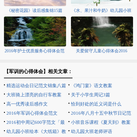
《秘密花园》读后感集锦15篇
《水、果汁和牛奶》幼儿园小班
英语教案
2016年护士优质服务心得体会范
关爱留守儿童心得体会2016
文
【军训的心得体会】相关文章：
精选运动会日记范文锦集八篇
《鸿门宴》语文教案
大班骑上漂亮的自行车教案
关于小学生周记3篇
高一优秀读后感作文
恰到好处的近义词是什么
2016年军训心得体会范文
2016年八月十五中秋节日记范
2016初中周记600字范文「最
文400字
小班音乐课程《夏天到》教案
新」
幼儿园小班绘本《大纸箱》教
幼儿园大班老师评语