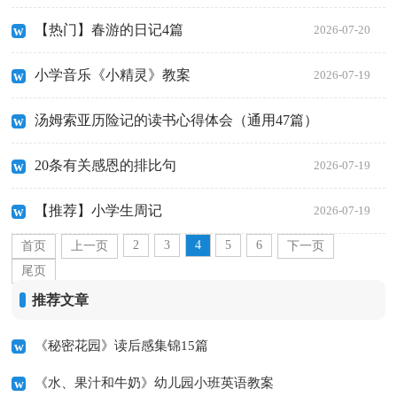
【热门】春游的日记4篇
2026-07-20
小学音乐《小精灵》教案
2026-07-19
汤姆索亚历险记的读书心得体会（通用47篇）
20条有关感恩的排比句
2026-07-19
2026-07-19
【推荐】小学生周记
2026-07-19
2
3
4
5
6
首页
上一页
下一页
尾页
推荐文章
《秘密花园》读后感集锦15篇
《水、果汁和牛奶》幼儿园小班英语教案