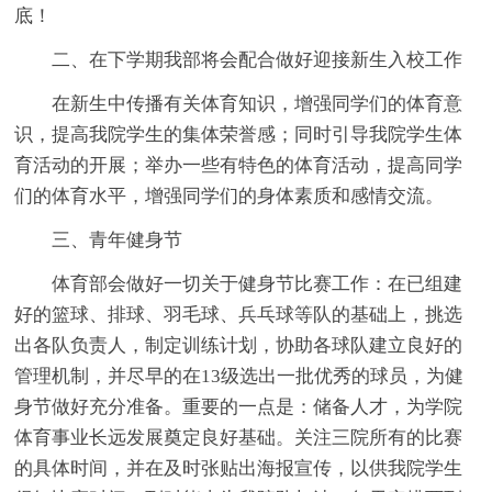
底！
二、在下学期我部将会配合做好迎接新生入校工作
在新生中传播有关体育知识，增强同学们的体育意
识，提高我院学生的集体荣誉感；同时引导我院学生体
育活动的开展；举办一些有特色的体育活动，提高同学
们的体育水平，增强同学们的身体素质和感情交流。
三、青年健身节
体育部会做好一切关于健身节比赛工作：在已组建
好的篮球、排球、羽毛球、兵乓球等队的基础上，挑选
出各队负责人，制定训练计划，协助各球队建立良好的
管理机制，并尽早的在13级选出一批优秀的球员，为健
身节做好充分准备。重要的一点是：储备人才，为学院
体育事业长远发展奠定良好基础。关注三院所有的比赛
的具体时间，并在及时张贴出海报宣传，以供我院学生