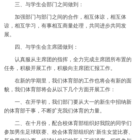
三、与学生会部门之间做到：
加强部门与部门之间的合作，相互体谅，相互体
谅，相互学习，有事相互商量处理，共同进步共同发
展。
四、与学生会主席团做到：
认真服从主席团的指挥，全力完成主席团所布置的
任务，积极开展工作，积极向主席团汇报工作。
在新的学期里，我们体育部的工作也将会有新的面
貌，我们体育部将会从以下几个方面开展工作：
一、在开学初，我们部门要从大一的新生中招纳新
的体育部干事，不断扩充我们体育的力量。
二、在十月份，配合校体育部组织好我院的同学们
参加男生足球联赛、校会体育部组织的`新生女篮比赛、