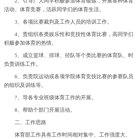
2、引导广大同学积极参加体育锻炼，开展各种体育
活动、体育竞赛，活跃同学们的体育生活。
3、各项比赛裁判及工作人员的培训工作。
4、责组织各类娱乐性和竞技性体育比赛，高同学们
积极参加体育的热情。
5、成立篮球、排球、径队等个类比赛的体育队、时
负责训练工作。
6、负责院运动或各项学院体育竞技比赛的参赛队员
的组织及训练等。
7、导各专业班级体育工作的开展。
8、帮助个部门开展活动。
二、工作思路
体育部工作具有工作时间相对集中、工作强度大、