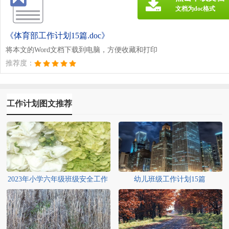
文档为doc格式
《体育部工作计划15篇.doc》
将本文的Word文档下载到电脑，方便收藏和打印
推荐度：
工作计划图文推荐
2023年小学六年级班级安全工作
幼儿班级工作计划15篇
计划