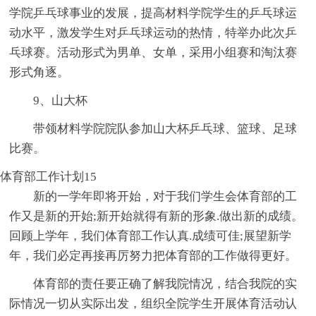
学院乒乓球事业的发展，提高材料学院学生的乒乓球运
动水平，激发学生对乒乓球运动的热情，特举办此次乒
乓球赛。活动形式为男单、女单，采用小组赛和淘汰赛
形式角逐。
9、山大杯
带领材料学院院队参加山大杯乒乓球、篮球、足球
比赛。
体育部工作计划15
新的一学年即将开始，对于我们学生会体育部的工
作又是新的开始;新开始就得有新的形象.做出新的成绩。
回顾上学年，我们体育部工作认真.成绩可佳;展望新学
年，我们必定再接再厉努力把体育部的工作做得更好。
体育部的责任要正确了解我院情况，结合我院的实
际情况一切从实际出发，组织全院学生开展体育活动认