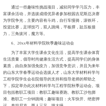
通过一些趣味性挑战项目，减轻同学学习压力，丰
富课余活动，并选拔成绩优异者参加校园吉尼斯总决赛
为学院争光，主要内容有斗鸡，自行车慢骑，滚铁环，
投篮比赛，足球技巧，双人跳绳，平板撑，趾压板接
力，三角拔河，魔方等。
6、20xx年材料学院秋季趣味运动会
为了丰富大学生课余文化生活，提高学生课余体育
生活质量，倡导时尚健康生活方式，提高同学们的身体
素质，由自身加强免疫力，加强竞争意识，并且为来年
的山东大学春季运动会选拔人才，山东大学材料科学与
工程学院学生会在院领导的支持和指导老师的帮助之
下，拟定举办此次材料科学与工程学院秋季运动会。项
目包括教职工项目：教职工趣味赛跑、教职工沙包掷
准、教职工一分钟跳绳；趣味项目：火车快开、绝密押
运、泰坦尼克、两人三足、跳大绳。