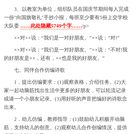
3、以教室为单位，组织队员在国庆节期间每人完成
一份"向国旗敬礼"手抄小报，每班至少要有5份上交学校
大队委
……此处隐藏5749个字……
/p>
××对××说：“我们是一对好朋友。”××说：“对!”
××对××说：“我们是一对好朋友。”××说：“不对!我
的好朋友是××，还有，××也是我的好朋友。”
七、同伴合作仿编诗歌
1．提出仿编要求：(1)观察表格，介绍任务。(2)大
家一起动脑筋找出生活中更多的好朋友，可以轮流记录
或请一个小朋友记录。(3)用好听的声音把编好的诗歌念
出来。
2．幼儿仿编，教师指导：(1)鼓励幼儿积极开动脑
筋，支持幼儿的创意。(2)观察幼儿合作创编情况，提供