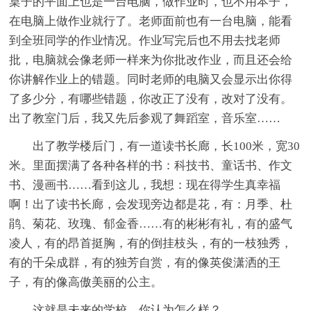
桌子的平面上也是一台电脑，做作业时，也不用本子，
在电脑上做作业就行了。老师面前也有一台电脑，能看
到全班同学的作业情况。作业写完后也不用去找老师
批，电脑就会像老师一样来为你批改作业，而且还会给
你讲解作业上的错题。同时老师的电脑又会显示出你得
了多少分，有哪些错题，你改正了没有，改对了没有。
出了教室门后，我又先后参观了舞蹈室，音乐室……
出了教学楼后门，有一道读书长廊，长100米，宽30
米。里面摆满了各种各样的书：科技书、童话书、作文
书、漫画书……看到这儿，我想：现在得学生真幸福
啊！出了读书长廊，会发现旁边都是花，有：月季、杜
鹃、菊花、玫瑰、郁金香……有的彬彬有礼，有的盛气
凌人，有的昂首挺胸，有的倒挂枝头，有的一枝独秀，
有的千朵成群，有的独芳自赏，有的像英俊潇洒的王
子，有的像高傲美丽的公主。
这就是未来的学校，你认为怎么样？