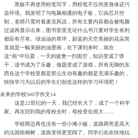
黑板不再使用粉笔写字，用粉笔不仅伤害身体还污
染环境。我发明了与电脑相通的电子板，它由芯片控
制，老师只需对着麦克风说，所有主要内容都会被电脑
过滤再显示出来，图书室里无论什么书只要对学生有利
都应有尽有。绿油油的草坪，尉蓝的天空美丽的花朵简
直就是一幅美丽的油墨画，在下课到来时，就在
这“画”中玩耍，一天的疲惫一扫面空，知识变成了饼
干，读书成为了乐趣，做题变成了游戏，所有无聊的东
西在这个学校里都是那么生动有趣的都是充满乐趣的，
快快学习为以后的学生们创造这样的学习环境吧！
未来的学校500字作文14
这是22世纪的一天，我已经长大了，成了一个科学
家。再次回到我的母校去时，母校变化很大……
学校两边再也没有一些小滩小贩，道路两旁是高大
的法国梧桐树，道路变得更宽阔了。同学们在欢快地玩