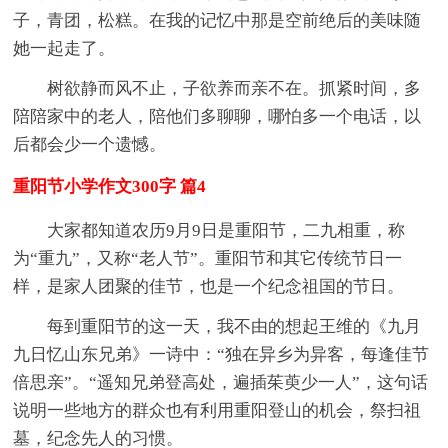
子，青团，松糕。在我的记忆中那是空前绝后的美味随
她一起走了。
树欲静而风不止，子欲养而亲不在。抓紧时间，多
陪陪家中的老人，陪他们多聊聊，哪怕多一个电话，以
后都会少一个遗憾。
重阳节小学作文300字 篇4
大家都知道农历9月9日是重阳节，二九相重，称
为“重九”，又称“老人节”。重阳节和其它传统节日一
样，是家人团聚的佳节，也是一个纪念祖国的节日。
每到重阳节的这一天，我不由的想起王维的《九月
九日忆山东兄弟》一诗中：“独在异乡为异客，每逢佳节
倍思亲”。“遥知兄弟登高处，遍插茱萸少一人”，这句话
说明一些地方的群众也有利用重阳登山的机会，祭扫祖
墓，纪念先人的习惯。