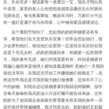
乐，长命百岁！都说家有一老赛过一宝，现在才明白其
中道理，家里的老人让你想想就感觉温馨也生出对家的
无限依恋，每当夜幕降临，畅游车河时，万家灯火中总
有一盏灯是属于你为你而留，心中顿有暖流缓缓淌过。
这个重阳节快到了，想起我的奶奶和姨婆还有爷
爷，希望他们在天堂里快乐安康！经常会想起他们，很
少会梦到他们，相信他们在那里一定是快乐安好的在我
还是个毛毛头时，奶奶把我接回来，和姨婆一起把我带
大，我的童年无虑，她们对我宠爱有加，特别是姨婆对
我偏心偏得来是地球人都知道最遗憾的`是她们一天我的
福也没享到，在我还没开始工作赚钱她们就都走了，虽
然这些年我总是尽我所能为她们做佛事，总弥补不了心
中的缺憾。到现在还记得姨婆看到我就说阿囡啊。放学
后每天偷偷给我买奶油小方还叮嘱不能告诉表妹。过年
奶奶为了劝说我去表姐家作客需要先答应我的条件---买
连环画外带拷扁橄榄，我才同意去的。奶奶做的五彩圆