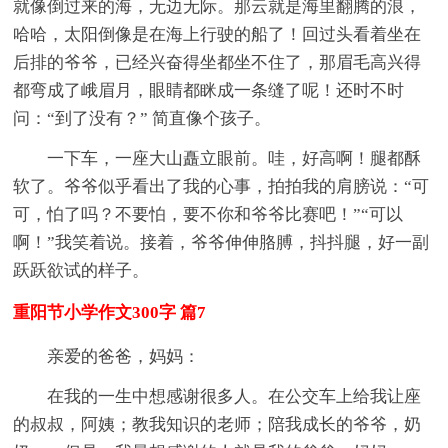
就像倒过来的海，无边无际。那云就是海里翻腾的浪，
哈哈，太阳倒像是在海上行驶的船了！回过头看着坐在
后排的爷爷，已经兴奋得坐都坐不住了，那眉毛高兴得
都弯成了峨眉月，眼睛都眯成一条缝了呢！还时不时
问：“到了没有？” 简直像个孩子。
一下车，一座大山矗立眼前。哇，好高啊！腿都酥
软了。爷爷似乎看出了我的心事，拍拍我的肩膀说：“可
可，怕了吗？不要怕，要不你和爷爷比赛吧！”“可以
啊！”我笑着说。接着，爷爷伸伸胳膊，抖抖腿，好一副
跃跃欲试的样子。
重阳节小学作文300字 篇7
亲爱的爸爸，妈妈：
在我的一生中想感谢很多人。在公交车上给我让座
的叔叔，阿姨；教我知识的老师；陪我成长的爷爷，奶