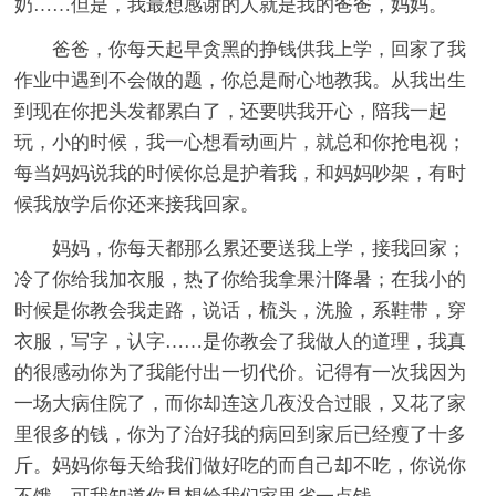
奶……但是，我最想感谢的人就是我的爸爸，妈妈。
爸爸，你每天起早贪黑的挣钱供我上学，回家了我
作业中遇到不会做的题，你总是耐心地教我。从我出生
到现在你把头发都累白了，还要哄我开心，陪我一起
玩，小的时候，我一心想看动画片，就总和你抢电视；
每当妈妈说我的时候你总是护着我，和妈妈吵架，有时
候我放学后你还来接我回家。
妈妈，你每天都那么累还要送我上学，接我回家；
冷了你给我加衣服，热了你给我拿果汁降暑；在我小的
时候是你教会我走路，说话，梳头，洗脸，系鞋带，穿
衣服，写字，认字……是你教会了我做人的道理，我真
的很感动你为了我能付出一切代价。记得有一次我因为
一场大病住院了，而你却连这几夜没合过眼，又花了家
里很多的钱，你为了治好我的病回到家后已经瘦了十多
斤。妈妈你每天给我们做好吃的而自己却不吃，你说你