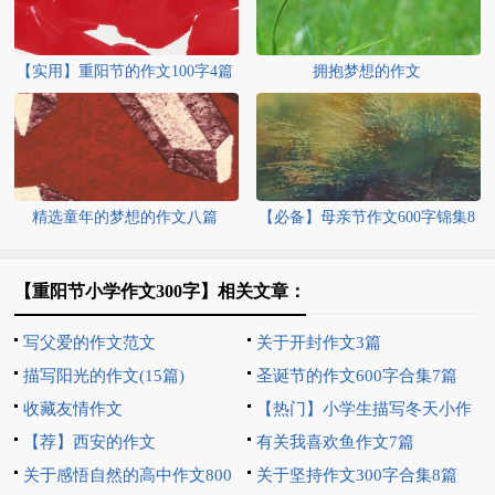
【实用】重阳节的作文100字4篇
拥抱梦想的作文
精选童年的梦想的作文八篇
【必备】母亲节作文600字锦集8
篇
【重阳节小学作文300字】相关文章：
写父爱的作文范文
关于开封作文3篇
描写阳光的作文(15篇)
圣诞节的作文600字合集7篇
收藏友情作文
【热门】小学生描写冬天小作
【荐】西安的作文
文400字四篇
有关我喜欢鱼作文7篇
关于感悟自然的高中作文800
关于坚持作文300字合集8篇