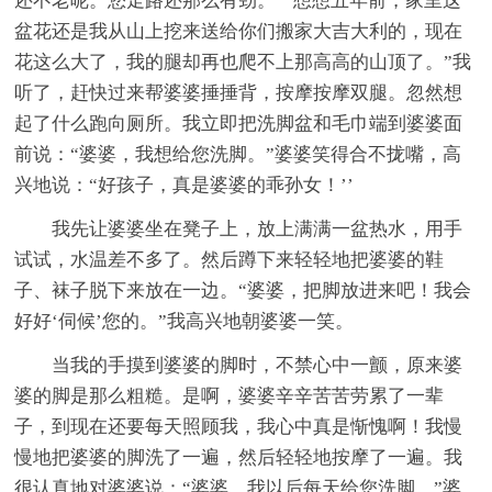
还不老呢。您走路还那么有劲。”“想想五年前，家里这
盆花还是我从山上挖来送给你们搬家大吉大利的，现在
花这么大了，我的腿却再也爬不上那高高的山顶了。”我
听了，赶快过来帮婆婆捶捶背，按摩按摩双腿。忽然想
起了什么跑向厕所。我立即把洗脚盆和毛巾端到婆婆面
前说：“婆婆，我想给您洗脚。”婆婆笑得合不拢嘴，高
兴地说：“好孩子，真是婆婆的乖孙女！’’
我先让婆婆坐在凳子上，放上满满一盆热水，用手
试试，水温差不多了。然后蹲下来轻轻地把婆婆的鞋
子、袜子脱下来放在一边。“婆婆，把脚放进来吧！我会
好好‘伺候’您的。”我高兴地朝婆婆一笑。
当我的手摸到婆婆的脚时，不禁心中一颤，原来婆
婆的脚是那么粗糙。是啊，婆婆辛辛苦苦劳累了一辈
子，到现在还要每天照顾我，我心中真是惭愧啊！我慢
慢地把婆婆的脚洗了一遍，然后轻轻地按摩了一遍。我
很认真地对婆婆说：“婆婆，我以后每天给您洗脚。”婆