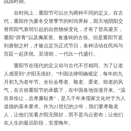
战国时期。
在时间上，重阳节可以分为两种不同的定义。在古
代，重阳作为夏冬交替季节的时间界标，因天地阴阳交
替而阳气衰弱引起的自然物候变化，才有了登高避灾，
重阳“辞青”以及佩茱萸、食逢铒的古俗。但是重阳节直
到唐朝之时，才被点定为正式节日，各种活动在民间与
宫廷一起庆祝。至清朝，一代比一代盛行。
重阳节在现代的定义却与古代不尽相同。为了让老
人感受到“夕阳无很好。”中国法律明确规定，每年的九
月初九为老年节。全社会尊老、敬老、爱老、助老的风
气，在古俗重阳节的承载下，在中国各地弥漫开来。“温
良恭俭让，忠孝廉耻勇”，是几千年来儒家文化对于为人
道德的基本要求。作为21世纪的少年，我们要孝敬老
人，让他们笑看夕阳无限好，而不是乌云密布；让他们
在人生的最后阶段，安度晚年。