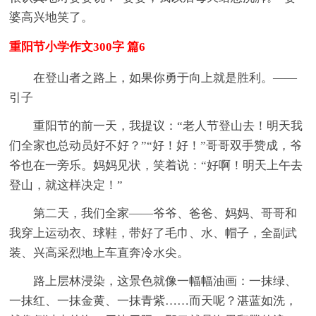
婆高兴地笑了。
重阳节小学作文300字 篇6
在登山者之路上，如果你勇于向上就是胜利。——
引子
重阳节的前一天，我提议：“老人节登山去！明天我
们全家也总动员好不好？”“好！好！”哥哥双手赞成，爷
爷也在一旁乐。妈妈见状，笑着说：“好啊！明天上午去
登山，就这样决定！”
第二天，我们全家——爷爷、爸爸、妈妈、哥哥和
我穿上运动衣、球鞋，带好了毛巾、水、帽子，全副武
装、兴高采烈地上车直奔冷水尖。
路上层林浸染，这景色就像一幅幅油画：一抹绿、
一抹红、一抹金黄、一抹青紫……而天呢？湛蓝如洗，