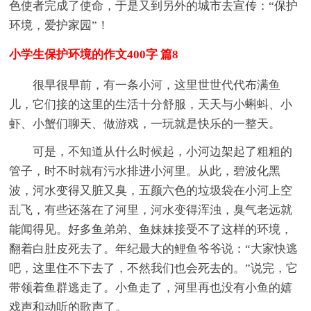
色使者完成了使命，于是又到另外的城市去宣传：“保护
环境，爱护家园”！
小学生保护环境的作文400字 篇8
很早很早前，有一条小河，这里世世代代布满鱼
儿，它们接的这里的生活十分舒服，天天与小蝌蚪、小
虾、小蟹们聊天、做游戏，一玩就是快乐的一整天。
可是，不知道从什么时候起，小河边架起了粗粗的
管子，时不时就有污水排进小河里。从此，碧波化黑
波，河水变得又脏又臭，五颜六色的垃圾袋在小河上空
乱飞，有些还落在了河里，河水变得浑浊，臭气老远就
能闻得见。好多鱼弟弟、鱼妹妹接受不了这样的环境，
翻着白肚皮死去了。年纪最大的鲤鱼爷爷说：“大家快逃
吧，这里住不下去了，不然我们也会死去的。”说完，它
带领着鱼群逃走了。小鱼走了，河里再也没有小鱼的嬉
戏声和动听的歌声了。