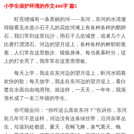
小学生保护环境的作文400字 篇5
旺苍绕城有一条美丽的河——东河，东河的水清澈
得能看见水底小石子儿的花纹河滩上有各种各样的鹅卵
石，我们常到这里玩沙，用石子儿垒城堡，或者几个人
比赛打漂漂石。河边的望月堤上，各种各样的树郁郁葱
葱，人们常在这里散步、锻炼身体。每当夜幕时分，堤
上的灯全亮了，我常常在这里滑滑板。
每天上学，我走在东河边的望月堤上，昕河水唱着
欢快的歌；每天放学，我走在东河边的望月堤上，看白
鹭在水面自由地滑翔。就这样，一天天，一年年，我渐
渐长成了一名三年级的学生。
你可能会问： “你咋这么喜欢东河？”告诉你，东河
前几年可不是这样，河边没有这条绿丝带，沿河杂草丛
生，垃圾到处都是。夏天，苍蝇飞舞，臭气熏天。晚