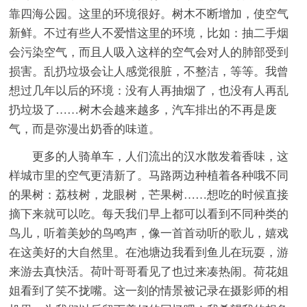
靠四海公园。这里的环境很好。树木不断增加，使空气
新鲜。不过有些人不爱惜这里的环境，比如：抽二手烟
会污染空气，而且人吸入这样的空气会对人的肺部受到
损害。乱扔垃圾会让人感觉很脏，不整洁，等等。我曾
想过几年以后的环境：没有人再抽烟了，也没有人再乱
扔垃圾了……树木会越来越多，汽车排出的不再是废
气，而是弥漫出奶香的味道。
更多的人骑单车，人们流出的汉水散发着香味，这
样城市里的空气更清新了。马路两边种植着各种哦不同
的果树：荔枝树，龙眼树，芒果树……想吃的时候直接
摘下来就可以吃。每天我们早上都可以看到不同种类的
鸟儿，听着美妙的鸟鸣声，像一首首动听的歌儿，嬉戏
在这美好的大自然里。在池塘边我看到鱼儿在玩耍，游
来游去真快活。荷叶哥哥看见了也过来凑热闹。荷花姐
姐看到了笑不拢嘴。这一刻的情景被记录在摄影师的相