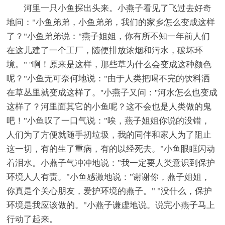
河里一只小鱼探出头来。小燕子看见了飞过去好奇
地问："小鱼弟弟，小鱼弟弟，我们的家乡怎么变成这样
了？"小鱼弟弟说："燕子姐姐，你有所不知一年前人们
在这儿建了一个工厂，随便排放浓烟和污水，破坏环
境。" ''啊！原来是这样，那些草为什么会变成这种颜色
呢？"小鱼无可奈何地说："由于人类把喝不完的饮料洒
在草丛里就变成这样了。''小燕子又问：''河水怎么也变成
这样了？河里面其它的小鱼呢？这不会也是人类做的鬼
吧！"小鱼叹了一口气说："唉，燕子姐姐你说的没错，
人们为了方便就随手扨垃圾，我的同伴和家人为了阻止
这一切，有的生了重病，有的以经死去。"小鱼眼眶闪动
着泪水。小燕子气冲冲地说："我一定要人类意识到保护
环境人人有责。"小鱼感激地说："谢谢你，燕子姐姐，
你真是个关心朋友，爱护环境的燕子。" "没什么，保护
环境是我应该做的。"小燕子谦虚地说。说完小燕子马上
行动了起来。