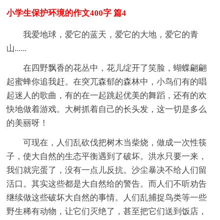
小学生保护环境的作文400字 篇4
我爱地球，爱它的蓝天，爱它的大地，爱它的青
山......
在四野飘香的花丛中，花儿绽开了笑脸，蝴蝶翩翩
起蜜蜂你追我赶。在突兀森郁的森林中，小鸟们有的唱
起迷人的歌曲，有的在一起跳起优美的舞蹈，还有的欢
快地做着游戏。大树抓着自己的长头发，这一切是多么
的美丽呀！
可现在，人们乱砍伐把树木当柴烧，做成一次性筷
子，使大自然的生态平衡遇到了破坏。洪水只要一来，
我们就完蛋了，没有一点儿反抗。沙尘暴决不给人们留
活口。其实这些都是大自然给的警告。而人们不听劝告
继续做这些破坏大自然的事情。人们乱捕捉鸟类等一些
野生稀有动物，让它们灭绝了，甚至把它们送到饭店，