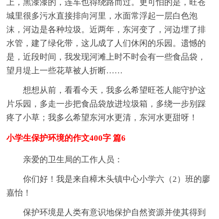
上，黑漆漆的，连车也得绕路而过。更可怕的是，旺苍
城里很多污水直接排向河里，水面常浮起一层白色泡
沫，河边是各种垃圾。近两年，东河变了，河边埋了排
水管，建了绿化带，这儿成了人们休闲的乐园。遗憾的
是，近段时间，我发现河滩上时不时会有一些食品袋，
望月堤上一些花草被人折断……
想想从前，看看今天，我多么希望旺苍人能守护这
片乐园，多走一步把食品袋放进垃圾箱，多绕一步别踩
疼了小草；我多么希望东河水更清，东河水更甜呀！
小学生保护环境的作文400字 篇6
亲爱的卫生局的工作人员：
你们好！我是来自樟木头镇中心小学六（2）班的廖
嘉怡！
保护环境是人类有意识地保护自然资源并使其得到