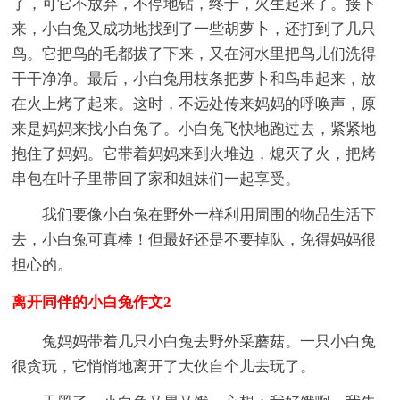
了，可它不放弃，不停地钻，终于，火生起来了。接下
来，小白兔又成功地找到了一些胡萝卜，还打到了几只
鸟。它把鸟的毛都拔了下来，又在河水里把鸟儿们洗得
干干净净。最后，小白兔用枝条把萝卜和鸟串起来，放
在火上烤了起来。这时，不远处传来妈妈的呼唤声，原
来是妈妈来找小白兔了。小白兔飞快地跑过去，紧紧地
抱住了妈妈。它带着妈妈来到火堆边，熄灭了火，把烤
串包在叶子里带回了家和姐妹们一起享受。
我们要像小白兔在野外一样利用周围的物品生活下
去，小白兔可真棒！但最好还是不要掉队，免得妈妈很
担心的。
离开同伴的小白兔作文2
兔妈妈带着几只小白兔去野外采蘑菇。一只小白兔
很贪玩，它悄悄地离开了大伙自个儿去玩了。