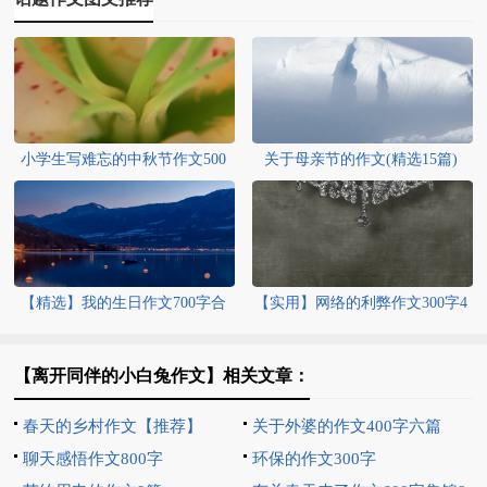
小学生写难忘的中秋节作文500
关于母亲节的作文(精选15篇)
字
【精选】我的生日作文700字合
【实用】网络的利弊作文300字4
集十篇
篇
【离开同伴的小白兔作文】相关文章：
春天的乡村作文【推荐】
关于外婆的作文400字六篇
聊天感悟作文800字
环保的作文300字