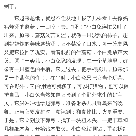
到了。
它越来越饿，就忍不住从地上拔了几棵看上去像妈
妈炖汤的蘑菇，一口咬下去。“呸！”小白兔连忙又吐了
出来。原来，蘑菇又苦又涩，就像一只没熟的柿子。想
到妈妈炖的美味蘑菇汤，它不禁流了口水，可一阵寒风
又把它拉回了现实。看着眼前的生蘑菇，小白兔放声大
哭。哭了一会儿，小白兔隐约发现，在一个草堆里，好
像有一只蓝色的手柄。它走过去，把手柄拔出，原来那
是一个蓝色的弹弓。在平时，小白兔只把它当个玩具。
可在野外，它的'用途可就多了，可以打猎物，也可以保
护自己。小白兔当然知道它捡到了个野外求生的好宝
贝，它兴冲冲地拿起弹弓，准备射杀几只野鸟来当晚
餐。正当它要发射时，意识到：和食物比，火更重要。
于是，它立刻放下弹弓，找了一块粗木头、一把干草和
几根细木条，开始钻木取火。小白兔钻啊钻，手都搓红