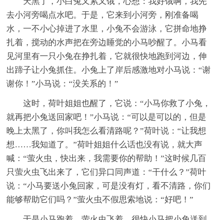
天黑了，小白兔又累又饿，心想：我好饿啊，我先
去小河旁喝点水吧。于是，它来到小河旁，刚准备喝
水，一不小心掉进了水里，小兔不会游泳，它拼命地挣
扎着，搅动的水声把在旁边睡觉的小马吵醒了。小马看
见河里有一只小兔在挣扎着，它就很快地跑到河边，伸
出蹄子让小兔抓住。小兔上了岸后感激地对小马说：“谢
谢你！”小马说：“没关系的！”
这时，荷叶姐姐也醒了，它说：“小马你救了小兔，
就再把小兔送回家吧！”小马说：“可以是可以的，但是
晚上太黑了，你叫我怎么看清路呢？”荷叶说：“让我想
想……我知道了。”荷叶姐姐什么话也没有说，就大声
喊：“萤火虫，快出来，我需要你的帮助！”这时候几百
只萤火虫飞出来了，它们异口同声道：“干什么？”荷叶
说：“小马要送小兔回家，可是没有灯，看不清路，你们
能够帮助它们吗？”萤火虫不假思索地说：“好吧！”
于是小马跑着，萤火虫飞着，很快小马把小兔送到