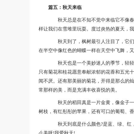
篇五：秋天来临
秋天总是在不知不觉中来临它不像春天
样让我们在雪堆里玩耍。度过炎热的夏天，
秋天到了，枫树最引人注目了，它们的
在半空中像红色的蝴蝶一样在天空中飞舞，
秋天也是一个美妙迷人的季节，轻轻吸
只有菊花和桂花愿意奉献浓郁的花香和五光
闻不厌。还有那美丽的菊花，开得是那么的灿烂
常那样的美，而是充满丰收喜悦的美。
秋天的稻田真是一片金黄，像金子一样
树枝，有红彤彤的苹果，还有可口的葡萄、
秋天到底是什么颜色?是蓝、绿、红，
么美呀!我爱秋天!