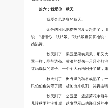
篇六：我爱你，秋天
我爱金风送爽的秋天。
金色的秋风把炎热的夏天赶走了，用那
说：“谢谢你，秋姑娘。”秋姑娘羞答答地说：
娘跳舞。
秋天到了，果园里果实累累，那又大又
翠一样，晶莹透亮。黄澄的梨像一只只小灯
红玛瑙似的果子。一个个大石榴咧开了嘴，
秋天到了，田野里的稻谷成熟了，一片
民伯伯也笑弯了腰，赶忙出来收割，笑得连
秋天到了，公园里一簇簇菊花争妍斗丽
几阵秋雨的洗礼后，越发显示出他那旺盛的