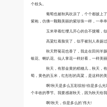
个枝头。
葡萄也被秋风吹凉了，个个都披上了一
紫袍，仿佛一颗颗美丽的紫珍珠一样，一串串
玉米举着红缨儿开心的合不拢嘴，似
高粱红着脸笑了，似乎被别人表扬过
秋天野菊花也香了，我走在田间羊肠小
银花、喇叭花、仙人掌花一样好看，一样美
秋天，有那金黄的稻穗儿，秋天，有那
萄，黄色的玉米，红彤彤的高粱，是这样的美
啊!秋天是多么五彩缤纷!你是多么光彩
个丰收的季节。我要感谢秋天，因为秋天给
啊!秋天，你是多么的`伟大!