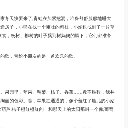
冬天快要来了;青蛙在加紧挖洞，准备舒舒服服地睡大
枝造房子，小熊在找一个粗壮的树枝，小蛇也找到了一片草
衣裳，杨树、柳树的叶子飘到树妈妈的脚下，它们都准备
的歌，带给小朋友的是一首欢乐的歌。
果园里，苹果、鸭梨、桔子、香蕉……数不胜数，我并
纷绚丽的色彩。瞧，苹果红通通的，像个羞红了脸儿的小姑
大葫芦;桔子橙红橙红的，和那天上的太阳那叫一个像;葡萄