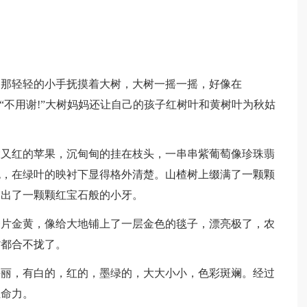
轻轻的小手抚摸着大树，大树一摇一摇，好像在
“不用谢!”大树妈妈还让自己的孩子红树叶和黄树叶为秋姑
红的苹果，沉甸甸的挂在枝头，一串串紫葡萄像珍珠翡
泡，在绿叶的映衬下显得格外清楚。山楂树上缀满了一颗颗
露出了一颗颗红宝石般的小牙。
金黄，像给大地铺上了一层金色的毯子，漂亮极了，农
嘴都合不拢了。
，有白的，红的，墨绿的，大大小小，色彩斑斓。经过
生命力。