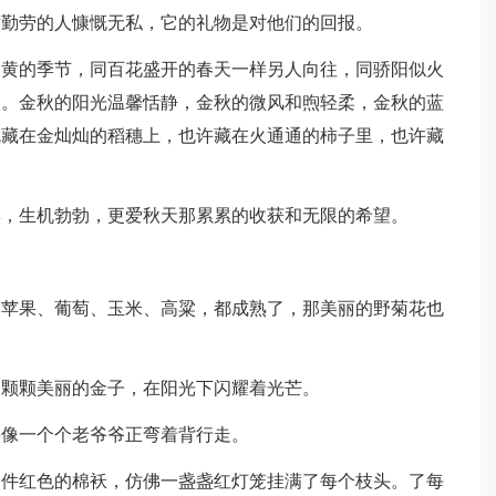
对勤劳的人慷慨无私，它的礼物是对他们的回报。
的季节，同百花盛开的春天一样另人向往，同骄阳似火
人。金秋的阳光温馨恬静，金秋的微风和煦轻柔，金秋的蓝
就藏在金灿灿的稻穗上，也许藏在火通通的柿子里，也许藏
生机勃勃，更爱秋天那累累的收获和无限的希望。
果、葡萄、玉米、高粱，都成熟了，那美丽的野菊花也
颗颗美丽的金子，在阳光下闪耀着光芒。
像一个个老爷爷正弯着背行走。
红色的棉袄，仿佛一盏盏红灯笼挂满了每个枝头。了每