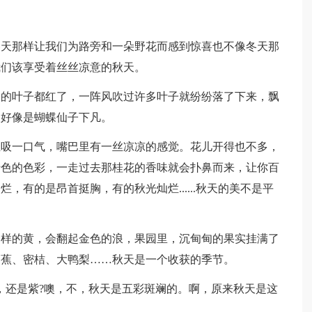
那样让我们为路旁和一朵野花而感到惊喜也不像冬天那
我们该享受着丝丝凉意的秋天。
叶子都红了，一阵风吹过许多叶子就纷纷落了下来，飘
又好像是蝴蝶仙子下凡。
一口气，嘴巴里有一丝凉凉的感觉。花儿开得也不多，
十色的色彩，一走过去那桂花的香味就会扑鼻而来，让你百
，有的是昂首挺胸，有的秋光灿烂......秋天的美不是平
的黄，会翻起金色的浪，果园里，沉甸甸的果实挂满了
香蕉、密桔、大鸭梨……秋天是一个收获的季节。
还是紫?噢，不，秋天是五彩斑斓的。啊，原来秋天是这