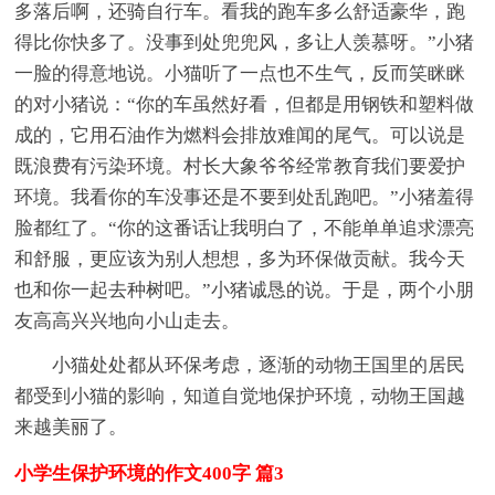
多落后啊，还骑自行车。看我的跑车多么舒适豪华，跑
得比你快多了。没事到处兜兜风，多让人羡慕呀。”小猪
一脸的得意地说。小猫听了一点也不生气，反而笑眯眯
的对小猪说：“你的车虽然好看，但都是用钢铁和塑料做
成的，它用石油作为燃料会排放难闻的尾气。可以说是
既浪费有污染环境。村长大象爷爷经常教育我们要爱护
环境。我看你的车没事还是不要到处乱跑吧。”小猪羞得
脸都红了。“你的这番话让我明白了，不能单单追求漂亮
和舒服，更应该为别人想想，多为环保做贡献。我今天
也和你一起去种树吧。”小猪诚恳的说。于是，两个小朋
友高高兴兴地向小山走去。
小猫处处都从环保考虑，逐渐的动物王国里的居民
都受到小猫的影响，知道自觉地保护环境，动物王国越
来越美丽了。
小学生保护环境的作文400字 篇3