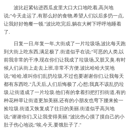
波比赶紧钻进西瓜皮里大口大口地吃着,高兴地
说;''今天走运了,有那么好的食物,希望人们以后多扔一点,
让我好好饱餐一顿.''波比吃完后,躺在大树下呼呼地睡着
了.
日复一日,年复一年,大街成了一片垃圾场,波比每天跑
到大街上吃东西,满足极了.街道似乎在说;''可恶的人类,以
前我非常的干净,现在你们让我成了垃圾场,又脏又臭.有时
候人们从街上走去上班,非常不方便.波比哈哈大笑地
说;''哈哈,谁叫你们乱扔垃圾,不过也要谢谢你们,让我每天
都有东西吃.''几天后,人们后悔极了,心想;我真不该乱扔垃
圾,让街道成了一片垃圾.他们有的拿着扫把打扫街道,有的
种花种草让街道更加美丽,还有的小朋友也弯下腰来捡一
捡垃圾.街道又恢复成了往日的美丽.街道似乎高兴地
说;''谢谢你们,又让我变得美丽.''波比伤心摸了摸自己的小
肚子伤心地说;''唉,今天,要饿肚子了.''