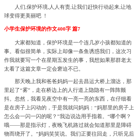
人们,保护环境,人人有责,让我们赶快行动起来,让地
球变得更美丽吧 ！
小学生保护环境的作文400字 篇7
大家都知道，保护环境是一个连几岁小孩都知道的
事。看似很简单，实际上却像一条鱼诱惑我们，这次习
作我就要写一个在星期五发生的事，我想如果那群老太
太看了这篇文章一定会窘迫不已。
那天晚上我和爸爸妈妈一起去昌运大桥上溜达，那
里起了“雾”，走在桥边上的人行道上隐隐有一阵阵颤
抖。忽然，我看见夜空中有一亮一亮的东西，在仔细看
是在房子上闪动的，于是我就问妈妈：“妈那里的房子上
怎么会一闪一闪的呢？”我边说边用手指着。“哪个啊？
哦——那是指示灯，夜晚飞机路过就会知道那里是障碍
物而绕开了。”妈妈笑笑说。我们正要往回走，只听见后