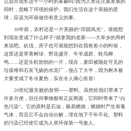
么会出现长达十一小时的雾霾吗?因为人类在注重发展的
同时，忽略了环境的保护。我们生活在这个美丽的星
球，应该为环保做些有意义的事。
30年前，农村还是一片美丽的“田园风光”。谁能想
到现在变成了什么样子?就拿我的老家——大阜乡的周村
来说吧。砍伐，房子也可谁能想到在我爸爸小的时候，
这里还是草青树绿、野花盛开、牛羊成群、蛙鸟蝉
鸣……还是生机勃勃的一片，现在，麦田被随处可见的
垃圾堆和石灰飞扬的水泥厂，侵占了大半，因为树木被
大量变成了冬冷夏热，实在令人痛心疾首!
20世纪最失败的发明——塑料。虽然给我们带来了
许多方便，但任何事物都有正反两面，它同时带来了“白
色污染”。它的原料是石油，极易燃烧，燃烧时产生有毒
气体，而且它不会自动分解，埋在地下千年不化。塑料
的污染已经使它成为人类环保第一号敌人。