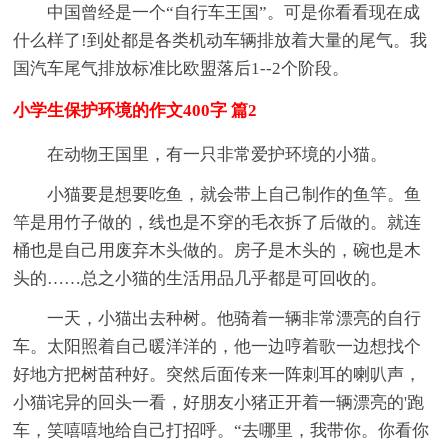
中国曾经是一个“自行车王国”。可是你看看现在成
什么样了!到处都是各类机动车辆排放着大量的尾气。我
国汽车尾气排放标准比欧盟落后1--2个阶段。
小学生保护环境的作文400字 篇2
在动物王国里，有一只非常爱护环境的小猫。
小猫要是想要吃鱼，就会带上自己制作的鱼竿。鱼
竿是用竹子做的，线也是不穿的毛衣拆了后做的。就连
桶也是自己用废弃木头做的。房子是木头的，碗也是木
头的……总之小猫的生活用品几乎都是可回收的。
一天，小猫出去种树。他骑着一辆非常漂亮的自行
车。太阳照着自己暖洋洋的，他一边哼着歌一边想找个
好地方把树苗种好。突然后面传来一阵刺耳的喇叭声，
小猫诧异的回头一看，好朋友小猪正开着一辆漂亮的'跑
车，笑嘻嘻地给自己打招呼。“去哪里，我带你。你看你