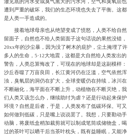
澈见底的河水变成臭气熏天的污水河，空气和臭氧层也
遭到严重的破坏，我们的生态环境也失去了平衡。这都
是人类一手造成的。
接着地球母亲也从绝望变成了愤怒，人类不给自然
留面子，自然也不给人类留面子这句话说的果然没错，
20xx年的沙尘暴，因为没了树木的庇护，尘土掩埋了许
多人的生命，5·12大地震，这都是大自然给人类发出的
警告，人类总算悔改了，可现在的地球却是这副模样：
沙丘吞噬了万亩良田，长江黄河仍在泛滥，空气依然浑
浊，臭氧层的洞仍在扩大，全球变暖仍在持续，冰川在
不断融化，海平面在不断上升，动植物在不断灭绝，我
们人类又该怎么办，继续助纣为虐？还是行动起来保护
环境？自然是后者，于是，人类发布了低碳环保。可又
如何做到低碳，只是嘴上说说罢了。我想，只要勤动手
动脑，将废纸盒稍加裁剪就可以制成笔筒或储物盒，喝
过的茶叶可以晒干后当茶叶枕头，既有益睡眠，又能净