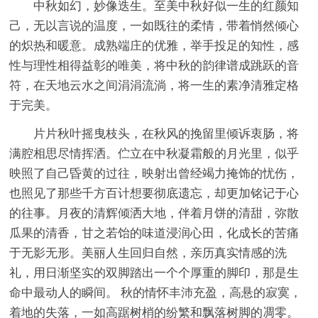
中秋如幻，妙像迭生。至美中秋好似一生的红颜知
己，无以言说的温度，一如既往的柔情，带着悄然倾心
的炽热和暖意。成熟端庄的优雅，举手投足的知性，感
性与理性相得益彰的唯美，将中秋的韵律谱成跳跃的音
符，在天地云水之间涓涓流淌，将一生的素净清雅定格
于完美。
片片秋叶摇曳枝头，在秋风的挽留里倾诉衷肠，将
满腔相思尽情挥洒。伫立在中秋凝霜般的月光里，似乎
映照了自己昏黄的过往，映射出曾经竭力掩饰的忧伤，
也照见了那些千方百计想要彻底遗忘，却更加铭记于心
的往事。月夜的清辉倾洒大地，伴着月饼的清甜，弥散
瓜果的清香，甘之若饴的味道浸润心田，化成长的苦痛
于无影无形。美丽人生回归自然，亲历真实情感的洗
礼，用日渐坚实的双脚踏出一个个厚重的脚印，那是生
命中最动人的瞬间。 秋的情怀丰沛充盈，高悬的寂寞，
着地的失落，一如高踞树梢的纷繁和飘落树脚的凋零。