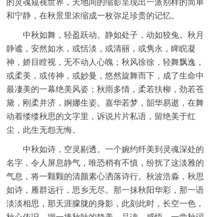
的灵魂窥视世界，天地间的缩影呈现出一派别样的简单
和宁静，在秋景里浓缩成一枚弥足珍贵的记忆。
中秋如舞，轻盈跃动。静如处子，动如狡兔。秋月
静谧，安然如水，或恬淡，或清丽，或隽永，睥睨凝
神，娇目瞠视，无不动人心魄；秋风徐徐，轻舞飘逸，
或柔美，或传神，或妙曼，悠然旋舞而下，成了生命中
最凄美的一幕绝美风姿；秋雨多情，柔若扶柳，劲若苍
黛，刚柔并济，婀娜生姿。嘉华若梦，韶华易逝，在舞
动着缕缕秋思的文字里，诉说片片私语，留绝美于红
尘，此生无怨无悔。
中秋如诗，空灵剔透。一个婉约纤美到灵魂深处的
名字，令人屏息静气，唯恐稍有不慎，纷扰了这淡雅的
气息，将一颗颗的清颜素心洒落诗行。秋波浩淼，秋思
如诗，雁群远行，思乡无尽。那一抹秋阳华彩，那一语
淡淡相思，那天涯朦胧的身影，此刻此时，长空一色，