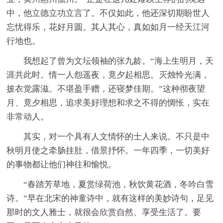
中，他立德立功立言了。不仅如此，他还深切期盼世人
忘忧得乐，花好月圆。其人其心，真如如月一经天江河
行地也。
我想起了曾为文坛领袖的张九龄。“海上生明月，天
涯共此时。情一人怨遥夜，竟夕起相思。灭烛怜光满，
披衣觉露滋。不堪盈手赠，还寝梦佳期。”这种彻夜望
月、竟夕相思，追求美好理想和求之不得的惆怅，实在
非常动人。
其实，对一个具有人文情怀的士人来说。不只是中
秋明月使之牵肠挂肚，借景抒怀。一年四季，一切美好
的事物都让他们神往和愉悦。
“春踏芳草地，夏赏绿荷池，秋饮黄花酒，冬吟白雪
诗。”早在北宋的神童诗中，就有这样的美妙诗句，足见
那时的文人雅士，就很会欣赏自然、享受生活了。要