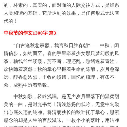
的，朴素的，真实的，面对面的人际交往方式，是维系
人类和谐的基础，它所达到的效果，是任何形式无法替
代的！
中秋节的作文1300字 篇3
“自古逢秋悲寂寥，我言秋日胜春朝”——中秋，闲
情信步，如约而至。春的手里牵着少女那只梦幻般的风
筝，轴线丝丝缕缕，剪不断，理还乱，愁绪透着青涩，
欢快隐着哀怨；秋的掌心里握着生命的陈酿，岁月愈深
远，醇香愈浓烈，丰收的馈赠，回忆的梳理，有条不
紊，成熟中透着韵致。
中秋如歌，轻吟浅唱。是无声岁月里落下的温柔甜
美的一曲，是时光书简上清浅悠扬的低吟，无意中勾勒
出心底久违的纯净。将清朗狭长的秋叶托于掌心，思索
感念的却是人生的百般滋味。一枚小小的落叶，用洁净