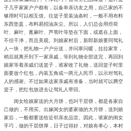
子几乎家家户户都有，以备串亲访友之用，自己家的不
够用时可以相互借。往篮子里装油条时，一般不用布料
东西垫盖，布料易招油灰尘。所以，人们总会用些荷
叶、麻叶、蓖麻叶、芦苇叶等垫在下面，或遮在上面，
不但干净，而且美观。到娘家村后，新郎新娘要同驾礼
人一块，把礼物一户户分送，并问寒问暖，拉拉家常，
稍后就离开到下一家亲戚，等到礼物全部送完，再回到
娘家等着亲戚们送篮子，谁家收了礼物，送回篮子时里
面要放个红包，内装五角或一两元人民币，以示对驾礼
人的感谢。不过如果这家亲戚有准备，当时就可以腾空
篮子，把红包放进去让驾礼人带回。
闺女给娘家送的大月饼，也叫千层饼，都是各家自
己做的，不用买。出嫁闺女的婆家做的大月饼，送到娘
家后，一般都要送给近邻亲友品尝。因此，谁家的闺女
手巧，做的千层饼厚，日子过得好，对娘有孝心，本村