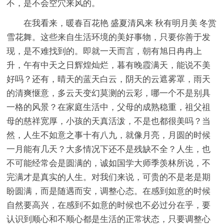
不，是不会空穴来风的。
在我看来，暖春百花艳 盛夏清风来 秋有明月美 冬赏
雪花舞。这些来自生活环境的美好事物，只要你善于发
现，是不难找到的。即就一天而言，朝有旭日冉冉上
升，午有中天之日辉煌灿烂，暮有晚霞满天，能说不美
好吗？还有，晴天的蓝天白云，阴天的云遮雾罩，雨天
的清爽惬意，多云天变幻莫测的云彩，哪一个不是别具
一格的风景？在家庭生活中，父母的成熟稳重，祖父祖
母的慈祥宽厚，小孩的天真活泼，不是也都很美吗？当
然，人生不如意之事十有八九，就像月亮，月圆的时候
一月能有几天？大多情况下还不是残缺不全？人生，也
不可能经常会是圆满的，诚如国学大师季羡林所说，不
完满才是真实的人生。对我们来说，可贵的不是老是期
盼圆满，而是随遇而安，调整心态。在感到如意的时候
自然要高兴，在感到不如意的时候也不必过分在乎，要
认识到顺心和不顺心都是生活的正常状态，只要调整心