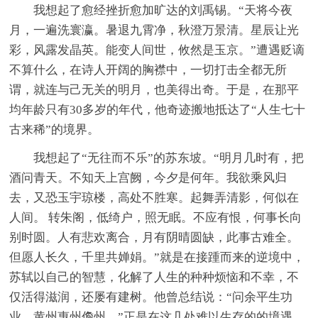
我想起了愈经挫折愈加旷达的刘禹锡。“天将今夜
月，一遍洗寰瀛。暑退九霄净，秋澄万景清。星辰让光
彩，风露发晶英。能变人间世，攸然是玉京。”遭遇贬谪
不算什么，在诗人开阔的胸襟中，一切打击全都无所
谓，就连与己无关的明月，也美得出奇。于是，在那平
均年龄只有30多岁的年代，他奇迹搬地抵达了“人生七十
古来稀”的境界。
我想起了“无往而不乐”的苏东坡。“明月几时有，把
酒问青天。不知天上宫阙，今夕是何年。我欲乘风归
去，又恐玉宇琼楼，高处不胜寒。起舞弄清影，何似在
人间。 转朱阁，低绮户，照无眠。不应有恨，何事长向
别时圆。人有悲欢离合，月有阴晴圆缺，此事古难全。
但愿人长久，千里共婵娟。”就是在接踵而来的逆境中，
苏轼以自己的智慧，化解了人生的种种烦恼和不幸，不
仅活得滋润，还屡有建树。他曾总结说：“问余平生功
业，黄州惠州儋州。”正是在这几处难以生存的的境遇