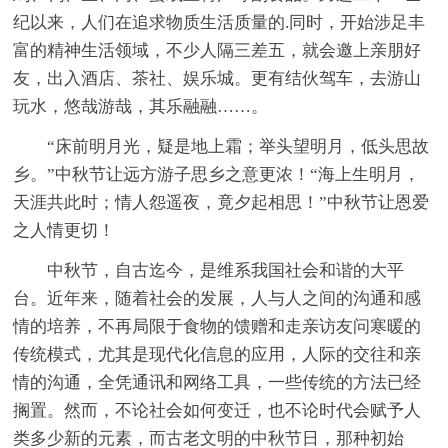
纪以来，人们在追求物质生活质量的.同时，开始涉足丰
富的精神生活领域，不少人隔三差五，就会邀上亲朋好
友，出入酒店、茶社、娱乐城。更有结伙驾车，去游山
玩水，悠哉游哉，其乐融融……。
“床前明月光，疑是地上霜；举头望明月，低头思故
乡。”中秋节让远方游子思乡之意更浓！“海上生明月，
天涯共此时；情人怨遥夜，竟夕起相思！”中秋节让恩爱
之人情更切！
中秋节，自古迄今，是维系我国社会和谐的大平
台。近年来，随着社会的发展，人与人之间的沟通和感
情的培养，不再局限于食物的馈赠和走亲访友问寒暖的
传统模式，尤其是现代化信息的应用，人际的交往和亲
情的沟通，全凭通讯和网络工具，一些传统的方法已经
搁置。然而，不论社会如何变迁，也不论时代会赋予人
类多少新的元素，而古老文明的中秋节日，那种初始