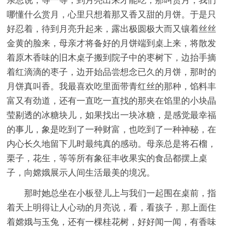
亲总说，等一等，到月亮出来才能吃，那叫赏月，我们
哪懂什么赏月，心里只想着那又香又甜的月饼。于是只
好忍着，待到月亮升起来，露出极圆极大而又镶着丝丝
金黄的脸来，母亲才将备好的月饼端到桌上来，将散发
着原木香味的旧木桌子搬到院子中的枣树下，边抬手摘
着红滴滴的枣子，边开始品尝想念已久的月饼，那时的
月饼真叫香。我最喜欢吃里面带青红丝的那种，馅料丰
富又有劲道，还有一直吃一直找的那夹在馅里的小块晶
莹剔透的冰糖块儿，如果找出一块冰糖，是感觉最幸福
的事儿，象是吃到了一种财富，也吃到了一种神秘，在
内心长久地留下儿时最纯真的感动。母亲总是将石榴，
栗子，花生，等等所有象征丰收果实的食品都摆上桌
子，向嫦娥展示人间生活最美的境况。
那时她总坐在小板登儿上与我们一起围在桌前，指
着天上明得让人心动的月亮说，看，看孩子，那上面住
着嫦娥与玉兔，还有一棵桂花树，好好闻一闻，有香味