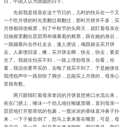
日，中国人认为团圆的日子。
先前我是很喜欢这个节日的，儿时的快乐在一个又
一个吃月饼的时光里翻过再翻过，那时月饼并不多，买
月饼都得使粮票，到了中秋节的头两天，就盯着母亲在
旧抽屉里翻出层层用布缠裹着的粮票，跟在她的身后，
一路蹦着向合作社走去，逢人便说，俺跟娘去买月饼
去。人家便回道，噢，买月饼去啊，快去，快去，要卖
光了。我就生怕买不到，一路上埋怨母亲，你看，你
看，我说你要早买的，去晚了就买不到了。于是她便在
我埋怨声中一路加快了脚步，总能买上月饼的，母亲心
里很有数。
两只眼睛盯着母亲拿回的月饼直想将口水流出来，
依在门膀上，唾沫一个劲儿地往喉咙里咽，直到母亲一
层层地打开那草纸的包裹，一股浓浓的香味直冲鼻子扑
来，一下子被击倒了，想马上拿来塞在嘴里，可是，母