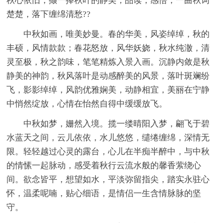
秋心依旧，撷一捧秋叶的静美，品读，感悟，一曲秋词
楚楚，落下缠绵清愁??
中秋如画，唯美妙曼。春的华美，风姿绰绰，秋的
丰硕，风情款款；春花怒放，风华妖娆，秋水纯澈，清
灵至极，秋之韵味，笔笔精炼入景入画。沉静内敛是秋
静美的神韵，秋风落叶是动感醉美的风景，落叶斑斓纷
飞，影影绰绰，风韵优雅娴美，动静相宜，美丽在宁静
中悄然绽放，心情在怡然自得中缓缓放飞。
中秋如梦，姗然入境。揽一缕晴阳入梦，翩飞于碧
水蓝天之间，云儿依依，水儿悠悠，缱绻缠绵，深情无
限。轻轻越过心灵的露台，心儿在半痴半醉中，与中秋
的情愫一起脉动，感受着秋行云流水般的馨香萦绕心
间。欲念皆平，想望如水，平淡弥留指尖，踏实永驻心
怀，温柔呢喃，贴心细语，是情侣一生含情脉脉的坚
守。