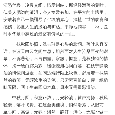
清愁丝缕，冷暖交织，情爱纠结，那轻轻滑落的黄叶，
似美人腮边的清泪，令人怜爱有加。在平实的土壤里，
安放着自己一颗褪尽了尘埃的素心，深植尘世的欢喜和
感伤，彰显人生的淡泊与旷达。平静地凋零——秋，是
时令华章中翻过的最富有诗意的一页。
一抹秋阳斜照，洗去驻足心头的悲悯。落叶从容安
详，在蓝天白云之间生息，坦然面对人生沧桑巨变的谢
幕，不诉悲怨，不言伤痛。寂寥，惬意，是秋独特的情
怀，掬一缕白露为霖，缓缓浇溉心间白莲，在秋宁静淡
泊的情愫间游走，如闲适端行陌上秋色，舒展着一抹淡
然的微笑，无须浓重的染笔，只需素宣留白，便一纸韵
味无限。呵！生命回归本真，原本无需重彩渲染。
中秋月圆，秋意正浓，月光轻淌，笛声清扬，秋风
轻袭，落叶飞舞。在这至美佳境，悄然滑落，从眼前，
至心间，高傲，无羁；淡然，静好；清心，无暇??做一