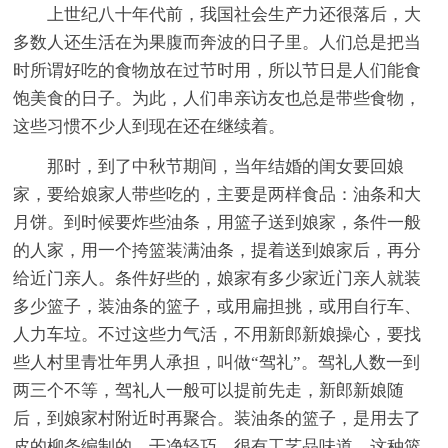
上世纪八十年代前，我国社会生产力还很落后，大
多数人还生活在为果腹而奔波的日子里。人们总是把当
时所谓好吃的食物放在过节时用，所以节日是人们能食
饱美食的日子。为此，人们串亲访友也总是带些食物，
这些习惯不少人到现在还在继续着。
那时，到了中秋节期间，当年结婚的闺女要回娘
家，要给娘家人带些吃的，主要是两样食品：油条和大
月饼。到时候要炸些油条，用篮子送到娘家，条件一般
的人家，用一个挎篮装满油条，提着送到娘家后，再分
给近门亲人。条件好些的，娘家有多少家近门亲人就装
多少篮子，装油条的篮子，或用扁担挑，或用自行车、
人力车垃。不过这些力气活，不用新郎新娘操心，要找
些人村里青壮年男人承担，叫做“驾礼”。驾礼人数一到
两三个不等，驾礼人一般可以提前先走，新郎新娘随
后，到娘家村附近时再聚合。装油条的篮子，是用去了
皮的柳条编制的，干净轻巧，很有工艺品味道，这种篮