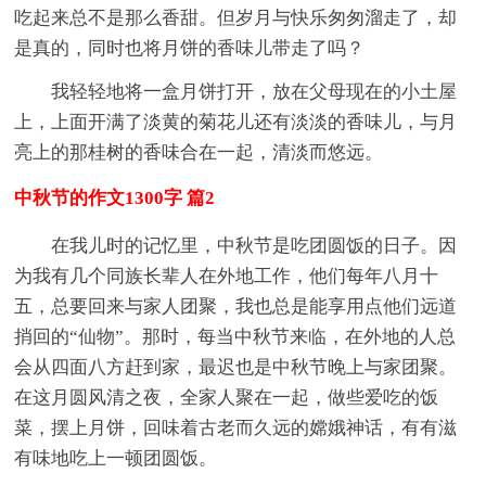
吃起来总不是那么香甜。但岁月与快乐匆匆溜走了，却
是真的，同时也将月饼的香味儿带走了吗？
我轻轻地将一盒月饼打开，放在父母现在的小土屋
上，上面开满了淡黄的菊花儿还有淡淡的香味儿，与月
亮上的那桂树的香味合在一起，清淡而悠远。
中秋节的作文1300字 篇2
在我儿时的记忆里，中秋节是吃团圆饭的日子。因
为我有几个同族长辈人在外地工作，他们每年八月十
五，总要回来与家人团聚，我也总是能享用点他们远道
捎回的“仙物”。那时，每当中秋节来临，在外地的人总
会从四面八方赶到家，最迟也是中秋节晚上与家团聚。
在这月圆风清之夜，全家人聚在一起，做些爱吃的饭
菜，摆上月饼，回味着古老而久远的嫦娥神话，有有滋
有味地吃上一顿团圆饭。