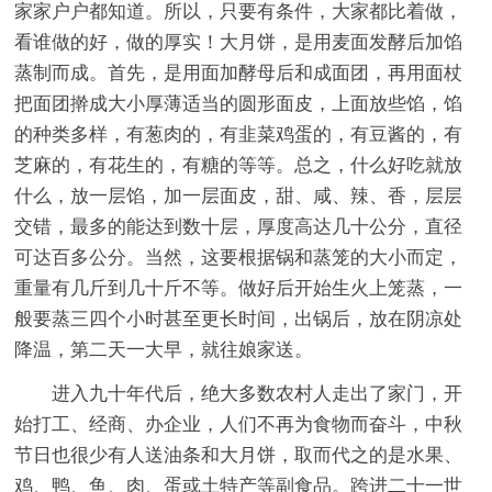
家家户户都知道。所以，只要有条件，大家都比着做，
看谁做的好，做的厚实！大月饼，是用麦面发酵后加馅
蒸制而成。首先，是用面加酵母后和成面团，再用面杖
把面团擀成大小厚薄适当的圆形面皮，上面放些馅，馅
的种类多样，有葱肉的，有韭菜鸡蛋的，有豆酱的，有
芝麻的，有花生的，有糖的等等。总之，什么好吃就放
什么，放一层馅，加一层面皮，甜、咸、辣、香，层层
交错，最多的能达到数十层，厚度高达几十公分，直径
可达百多公分。当然，这要根据锅和蒸笼的大小而定，
重量有几斤到几十斤不等。做好后开始生火上笼蒸，一
般要蒸三四个小时甚至更长时间，出锅后，放在阴凉处
降温，第二天一大早，就往娘家送。
进入九十年代后，绝大多数农村人走出了家门，开
始打工、经商、办企业，人们不再为食物而奋斗，中秋
节日也很少有人送油条和大月饼，取而代之的是水果、
鸡、鸭、鱼、肉、蛋或土特产等副食品。跨进二十一世