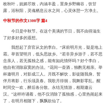
枚秋叶，妩媚尽致，内涵丰盈，置身乡野幽谷，饮甘
露，浴秋阳，灵魂栖息云水之间，心灵休憩一方净土。
中秋节的作文1300字 篇4
今日是中秋节。在这个美满的节日，我不由得滋生
了好多好多的遐想。
我想起了弃官从文的李白。“床前明月光，疑是地上
霜。举首望明月，低头思故乡。”若非异乡游子，若不思
念亲人，若无孤独之感，能有如此情怀吗？好个李白，
他自有消除寂寞的办法。“花间一壶酒，独酌无相亲。举
杯邀明月，对影成三人。月既不解饮，影徒随我身。暂
伴月将影，行乐须及春。我歌月徘徊，我舞影零乱。醒
时同交一欢，醉后各分散。永结无情游，相期邀云
汉。”这样吟诵着，他不仅消除了孤独感，心里热闹起来
了，在明月相随下，飘飘欲仙了。