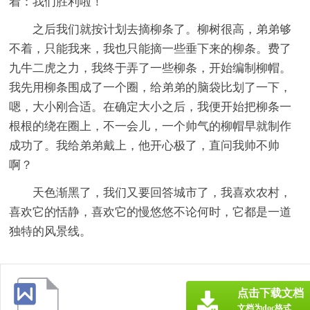
着：我们胜利啦！
之后我们就按计划去摘柳条了。柳树很高，弟弟够
不着，只能我来，我也只能摘一些垂下来的柳条。费了
九牛二虎之力，我终于弄了一些柳条，开始编制柳帽。
我先用柳条围成了一个圈，给弟弟的脑袋比划了一下，
嗯，大小刚合适。在确定大小之后，我便开始把柳条一
根根的绕在圈上，不一会儿，一个帅气的柳帽早就制作
成功了。我给弟弟戴上，他开心极了，直问我帅不帅
啊？
天色渐黑了，我们又要回答城市了，我喜欢农村，
喜欢它的恬静，喜欢它的慢悠悠不论何时，它都是一道
独特的风景线。
点击下载文档
文档为doc格式