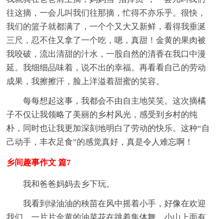
往这摘，一会儿叫我们往那摘，忙得不亦乐乎。很快，
我们的篮子就都满了，一个个又大又新鲜，看得我垂涎
三尺，忍不住又拿了一个吃，嗯，真甜！金黄的果肉被
我咬破，流出清甜的汁水，一股自然的清香在我口中漫
延。我细细品味着，说不出的幸福。再看看自己的劳动
成果，我擦擦汗，脸上洋溢着甜蜜的笑容。
每每想起这事，我都会不由自主地笑笑。这次摘橘
子不仅让我领略了美丽的乡村风光，感受到乡村的纯
朴，同时也让我更加深刻地明白了劳动的快乐。这种“自
己动手，丰衣足食”的感觉真好，真是令人难忘啊！
乡间趣事作文 篇7
我和爸爸妈妈去乡下玩。
我看到绿油油的秧苗在风中摇着小手，好像在欢迎
我们。一片片金黄的油菜花在跳着集体舞。小山上面有