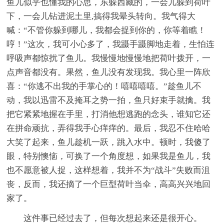
鱼儿似乎也懂我的心思，东躲西藏的，一会儿躲到荷叶
下，一会儿钻进泥土里,搞得我晕头转向。我气得大
喊：“不管你躲到哪儿，我都会捉到你的，你等着瞧！
哼！”这次，我可小心多了，我蹑手蹑脚地走着，生怕连
呼吸声都惊扰了鱼儿。我慢慢地慢慢地把荷叶拨开，一
点声音都没有。果然，鱼儿没有发现我。我心里一阵欣
喜：“你逃不出我的手掌心的！嘻嘻嘻嘻。”趁鱼儿不
动，我以迅雷不及掩耳之势一拍，鱼只好束手就擒。我
把它紧紧地握在手里，打消他想逃跑的念头，谁知它还
在拼命顽抗，弄得我手心痒痒的。最后，我忍不住哈哈
大笑了起来，鱼儿趁机一跃，跳入水中。顿时，我傻了
眼，特别懊恼，可换了一个角度想，如果我是鱼儿，我
也不愿意被人捉，这样想着，我并不为“战斗”失败而沮
丧，反而，我还摘了一个巨型荷叶当伞，高高兴兴地回
家了。
这件事已经过去了，但每次想起来还是很开心。