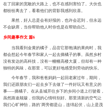
在了回家的宽敞的大路上，也不在感到害怕了。大伙也
都纷纷离去了，看着他们的背影我感到欣喜。
果然，好人总是会有好报的，也许会迟到，但永远
不会缺席，当你帮助他人时你也是在帮助自己。
乡间趣事作文 篇6
当我看到金黄的橘子，品尝它那饱满的果肉时，我
都会想起今年春节和家人一起去摘橘子的事。虽然乡村
没有发达的高科技，没有一幢幢高楼大厦，但却有一种
独特的风味，在那里，可以更好地感受到劳动的快乐。
今年春节，我和爸爸妈妈一起回老家过年，期间，
我们还跟朋友们一起去乡下去做了一件好玩又有意义的
事-----摘橘子。在从县城开往乡下的乡间小道上行驶着，
虽然路途颠簸，但我的心情特别好。那里清新的空气让
我们心旷神怡，路的`两旁都是山，连绵起伏，山上是茂