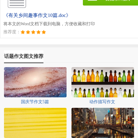
《有关乡间趣事作文10篇.doc》
将本文的Word文档下载到电脑，方便收藏和打印
推荐度：
话题作文图文推荐
国庆节作文5篇
动作描写作文