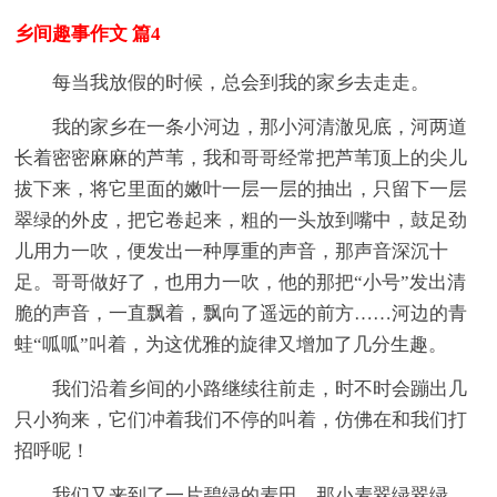
乡间趣事作文 篇4
每当我放假的时候，总会到我的家乡去走走。
我的家乡在一条小河边，那小河清澈见底，河两道
长着密密麻麻的芦苇，我和哥哥经常把芦苇顶上的尖儿
拔下来，将它里面的嫩叶一层一层的抽出，只留下一层
翠绿的外皮，把它卷起来，粗的一头放到嘴中，鼓足劲
儿用力一吹，便发出一种厚重的声音，那声音深沉十
足。哥哥做好了，也用力一吹，他的那把“小号”发出清
脆的声音，一直飘着，飘向了遥远的前方……河边的青
蛙“呱呱”叫着，为这优雅的旋律又增加了几分生趣。
我们沿着乡间的小路继续往前走，时不时会蹦出几
只小狗来，它们冲着我们不停的叫着，仿佛在和我们打
招呼呢！
我们又来到了一片碧绿的麦田，那小麦翠绿翠绿