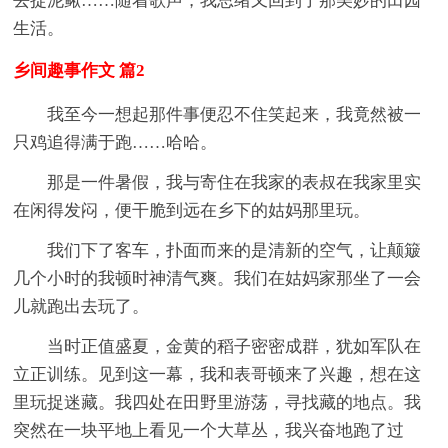
去捉泥鳅……随着歌声，我思绪又回到了那美妙的田园
生活。
乡间趣事作文 篇2
我至今一想起那件事便忍不住笑起来，我竟然被一
只鸡追得满于跑……哈哈。
那是一件暑假，我与寄住在我家的表叔在我家里实
在闲得发闷，便干脆到远在乡下的姑妈那里玩。
我们下了客车，扑面而来的是清新的空气，让颠簸
几个小时的我顿时神清气爽。我们在姑妈家那坐了一会
儿就跑出去玩了。
当时正值盛夏，金黄的稻子密密成群，犹如军队在
立正训练。见到这一幕，我和表哥顿来了兴趣，想在这
里玩捉迷藏。我四处在田野里游荡，寻找藏的地点。我
突然在一块平地上看见一个大草丛，我兴奋地跑了过