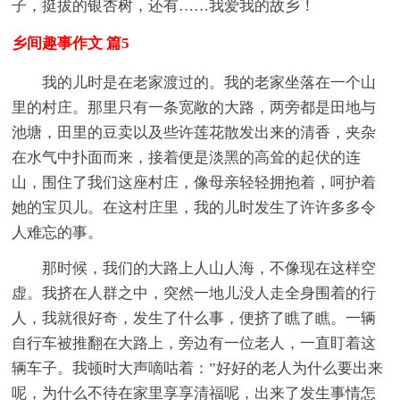
子，挺拔的银杏树，还有……我爱我的故乡！
乡间趣事作文 篇5
我的儿时是在老家渡过的。我的老家坐落在一个山
里的村庄。那里只有一条宽敞的大路，两旁都是田地与
池塘，田里的豆卖以及些许莲花散发出来的清香，夹杂
在水气中扑面而来，接着便是淡黑的高耸的起伏的连
山，围住了我们这座村庄，像母亲轻轻拥抱着，呵护着
她的宝贝儿。在这村庄里，我的儿时发生了许许多多令
人难忘的事。
那时候，我们的大路上人山人海，不像现在这样空
虚。我挤在人群之中，突然一地儿没人走全身围着的行
人，我就很好奇，发生了什么事，便挤了瞧了瞧。一辆
自行车被推翻在大路上，旁边有一位老人，一直盯着这
辆车子。我顿时大声嘀咕着：”好好的老人为什么要出来
呢，为什么不待在家里享享清福呢，出来了发生事情怎