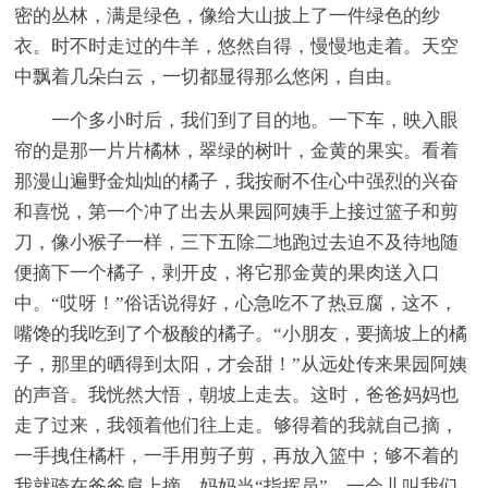
密的丛林，满是绿色，像给大山披上了一件绿色的纱
衣。时不时走过的牛羊，悠然自得，慢慢地走着。天空
中飘着几朵白云，一切都显得那么悠闲，自由。
一个多小时后，我们到了目的地。一下车，映入眼
帘的是那一片片橘林，翠绿的树叶，金黄的果实。看着
那漫山遍野金灿灿的橘子，我按耐不住心中强烈的兴奋
和喜悦，第一个冲了出去从果园阿姨手上接过篮子和剪
刀，像小猴子一样，三下五除二地跑过去迫不及待地随
便摘下一个橘子，剥开皮，将它那金黄的果肉送入口
中。“哎呀！”俗话说得好，心急吃不了热豆腐，这不，
嘴馋的我吃到了个极酸的橘子。“小朋友，要摘坡上的橘
子，那里的晒得到太阳，才会甜！”从远处传来果园阿姨
的声音。我恍然大悟，朝坡上走去。这时，爸爸妈妈也
走了过来，我领着他们往上走。够得着的我就自己摘，
一手拽住橘杆，一手用剪子剪，再放入篮中；够不着的
我就骑在爸爸肩上摘，妈妈当“指挥员”，一会儿叫我们