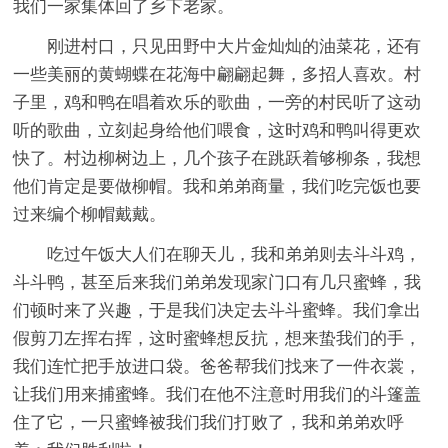
我们一家集体回了乡下老家。
刚进村口，只见田野中大片金灿灿的油菜花，还有
一些美丽的黄蝴蝶在花海中翩翩起舞，多招人喜欢。村
子里，鸡和鸭在唱着欢乐的歌曲，一旁的村民听了这动
听的歌曲，立刻起身给他们喂食，这时鸡和鸭叫得更欢
快了。村边柳树边上，几个孩子在跳跃着够柳条，我想
他们肯定是要做柳帽。我和弟弟商量，我们吃完饭也要
过来编个柳帽戴戴。
吃过午饭大人们在聊天儿，我和弟弟则去斗斗鸡，
斗斗鸭，甚至后来我们弟弟发现家门口有几只蜜蜂，我
们顿时来了兴趣，于是我们决定去斗斗蜜蜂。我们拿出
假剪刀左挥右挥，这时蜜蜂想反抗，想来蛰我们的手，
我们连忙把手放进口袋。爸爸帮我们找来了一件衣裳，
让我们用来捕蜜蜂。我们在他不注意时用我们的斗篷盖
住了它，一只蜜蜂被我们我们打败了，我和弟弟欢呼