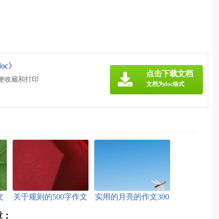
oc》
点击下载文档
方便收藏和打印
文档为doc格式
文
关于规则的500字作文
实用的月亮的作文300
字5篇
章：