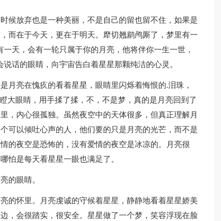
有时候放弃也是一种美丽，不是自己的留也留不住，如果是
天，而在于今天，更在于明天。犘切翘鹛鸬厮了，梦里有一
有一天，会有一轮只属于你的月亮，他将伴你一生一世，
会说话的眼睛，向宇宙告白着星星那颗纯洁的心灵。
是月亮在愧疚的看着星星，眼睛里闪烁着悔恨的.泪珠，
星瞪大眼睛，用手揉了揉，不，不是梦，真的是月亮回到了
子里，内心很孤独。虽然夜空中的天体很多，但真正理解月
一个可以倾吐心声的人，他们要的只是月亮的光芒，而不是
亲情的夜空是恐怖的，没有爱情的夜空是冰凉的。月亮很
，哪怕是每天看星星一眼也满足了。
月亮的眼睛。
月亮的怀里。月亮虔诚的守候着星星，静静地看着星星娇美
身边，会很踏实，很安全。星星做了一个梦，笑容浮现在脸