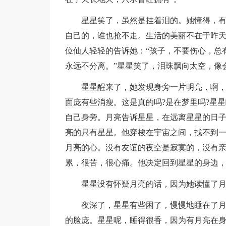
星星笑了，虽然是挂着泪的。她懂得，
自己的，谁也抢不走。生活的美丽不在于昨
位仙人轻轻的告诉她：“孩子，不要伤心，总
永远不分离。”星星笑了，泪珠飘向太空，像
星星醒来了，她发现身旁一片明亮，啊，
面庞有些消瘦。这是真的吗?是在梦里吗?星
自己身旁。月亮告诉星星，在远离星星的日
亮的只有星星。他穿梭在宇宙之间，找不到
月亮的心。没有友谊的夜空是寂寞的，没有
累，很苦，很心痛。他决定回到星星的身边
星星没有怀疑月亮的话，因为她读懂了
夜深了，星星有些困了，慢慢地睡在了
的脸庞。星星呢，睡得很香，因为有月亮在