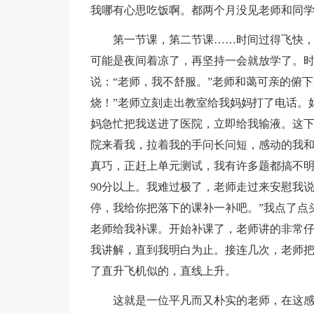
我哪有心思吃饭啊。都两个月没见老师和同
第一节课，第二节课……时间过得飞快
可能是夜间着凉了，再坚持一会就放学了。
说：“老师，我不舒服。”老师和蔼可亲的俯
烧！”老师立刻走出教室给我妈妈打了电话。
妈急忙把我送进了医院，立即给我输液。这
院来看我，拉着我的手问长问短，感动的我
真巧，正赶上单元测试，我有许多题都搞不明
90分以上。我难过极了，老师走过来安慰我
停，我给你把落下的课补一补吧。”我点了点
老师给我补课。开始补课了，老师讲的非常
我讲解，直到我明白为止。接连几次，老师
了直升飞机似的，直线上升。
这就是一位平凡而又朴实的老师，在这