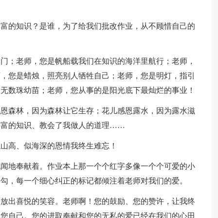
丰富的知识？是谁，为了给我们批改作业，从不顾惜自己的
大门；老师，您是帆船载我们在知识的海洋里航行；老师，
师，您是蜡烛，照亮别人牺牲自己；老师，您是明灯，指引
了无数珠幼苗；老师，您从事的是阳光底下最灿烂的事业！
感恩森林，因为森林让它生存；花儿感恩露水，因为露水滋
丰富的知识、教会了我做人的道理……
似山高、似海深的恩情我终生难忘！
无闻地奉献着。作业本上那一个个红字多像一个个可爱的小
和勾，每一个细心纠正的标记都倾注着老师对我们的爱。
绽放出喜悦的笑容。老师啊！您的鼓励、您的赞许，让我终
了您自己。您的进取奉献和您的无私的爱已经在我们的心田