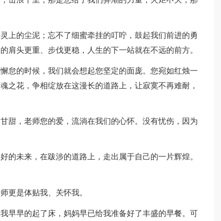
心灵上的尘泥；忘不了细蜜牵挂的叮咛，鼓起我们前进的勇
们的肩头更重、步伐更稳，人生的下一站就在不远的前方。
惫懈怠的时候，我们就会想起您坚定的面庞。您宛如红烛一
灵魂之花，争相绽放在这漫长的道路上，让寂寞不再难耐，
的甘甜，老师您的爱，流淌在我们的心怀。没有忧伤，因为
美好的未来，在跋涉的道路上，走出属于自己的一片辉煌。
老师更是体贴我、关怀我。
。我早早的起了床，妈妈早已给我准备好了丰盛的早餐。可