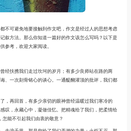
家都不可避免地要接触到作文吧，作文是经过人的思想考虑
的记叙方法。那么你知道一篇好的作文该怎么写吗？以下是
仅供参考，欢迎大家阅读。
手曾经扶携我们走过坎坷的岁月；有多少良师站在路的两
教诲、一次刻骨铭心的谈心。一通醍醐灌顶的批评，我们都
过了，再回首，有多少亲切的眼神曾经温暖过我们寒冷的
有感叹，永藏心中，凝做佳忆。把精魂给了我们，把柔情给
灵魂，怎能不引起我们由衷的敬意？
膀，击浪千里，那是您给了我们弄潮的力量；火炬不灭，那