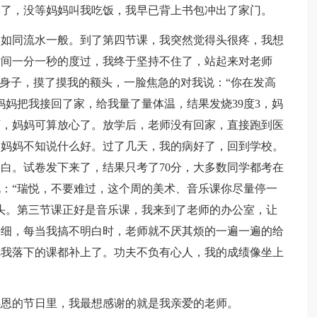
学了，没等妈妈叫我吃饭，我早已背上书包冲出了家门。
，如同流水一般。到了第四节课，我突然觉得头很疼，我想
时间一分一秒的度过，我终于坚持不住了，站起来对老师
下身子，摸了摸我的额头，一脸焦急的对我说：“你在发高
妈妈把我接回了家，给我量了量体温，结果发烧39度3，妈
下，妈妈可算放心了。放学后，老师没有回家，直接跑到医
和妈妈不知说什么好。过了几天，我的病好了，回到学校。
白。试卷发下来了，结果只考了70分，大多数同学都考在
说：“瑞悦，不要难过，这个周的美术、音乐课你尽量停一
头。第三节课正好是音乐课，我来到了老师的办公室，让
仔细，每当我搞不明白时，老师就不厌其烦的一遍一遍的给
把我落下的课都补上了。功夫不负有心人，我的成绩像坐上
感恩的节日里，我最想感谢的就是我亲爱的老师。