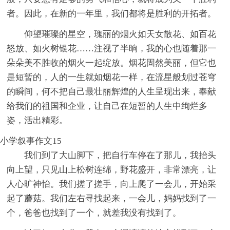
者。因此，在新的一年里，我们都将是胜利的开拓者。
仰望璀璨的星空，瑰丽的烟火如天女散花、如百花
怒放、如火树银花……注视了半晌，我的心也随着那一
朵朵美不胜收的烟火一起绽放。烟花固然美丽，但它也
是短暂的，人的一生就如烟花一样，在流星般划过苍穹
的瞬间，何不把自己最壮丽辉煌的人生呈现出来，奉献
给我们的祖国和企业，让自己在短暂的人生中绚烂多
姿，活出精彩。
小学叙事作文15
我们到了大山脚下，把自行车停在了那儿，我抬头
向上望，只见山上松树连绵，野花盛开，非常漂亮，让
人心旷神怡。我们搓了搓手，向上爬了一会儿，开始采
起了蘑菇。我们左右寻找起来，一会儿，妈妈找到了一
个，爸爸也找到了一个，就差我没有找到了。