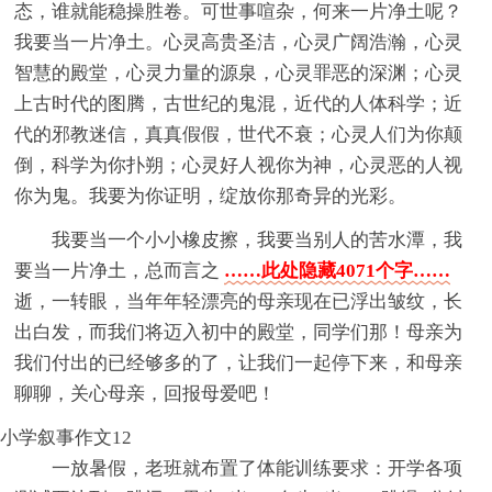
态，谁就能稳操胜卷。可世事喧杂，何来一片净土呢？
我要当一片净土。心灵高贵圣洁，心灵广阔浩瀚，心灵
智慧的殿堂，心灵力量的源泉，心灵罪恶的深渊；心灵
上古时代的图腾，古世纪的鬼混，近代的人体科学；近
代的邪教迷信，真真假假，世代不衰；心灵人们为你颠
倒，科学为你扑朔；心灵好人视你为神，心灵恶的人视
你为鬼。我要为你证明，绽放你那奇异的光彩。
我要当一个小小橡皮擦，我要当别人的苦水潭，我
要当一片净土，总而言之
……此处隐藏4071个字……
逝，一转眼，当年年轻漂亮的母亲现在已浮出皱纹，长
出白发，而我们将迈入初中的殿堂，同学们那！母亲为
我们付出的已经够多的了，让我们一起停下来，和母亲
聊聊，关心母亲，回报母爱吧！
小学叙事作文12
一放暑假，老班就布置了体能训练要求：开学各项