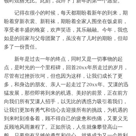
顿时炫丽无比。此刻，我许下了新年的第一个愿望。
记得在很小的时候，每天都期盼着新年的到来，期
盼着穿新衣裳、新鞋袜，期盼着全家人围坐在饭桌前，
享受者丰盛的晚宴，欢声笑语，其乐融融。今年，我也
如是的回家与父母团聚了，虽没有了儿时的期盼，但却
多了一份责任。
新年是过去一年的终点，同时又是一切事物的起
点，是时光的一个里程碑，回首20xx年所走过的岁月，
尽管有过挫折坎坷，但也因为这样，让我们成长了更
多，和身边的朋友、亲人一起走过了20xx年。艾潇的迅
猛发展，那些即将到来的机遇、美好的前景，正在前方
向我们所有艾潇人招手，以无比的诱惑力吸引着我们，
让我们更加有勇气和信心去迎接所有的挑战，为机遇的
到来时刻准备着，顾不得自己的疲惫和伤痛，又要义无
反顾地风雨兼程了。正如所说，人生就像攀登高山一
般，只要您有足够的勇气和信心，就将成为又一个胜利