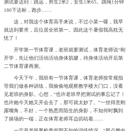
测试要达到：跳远，男生2米2，女生1米65。跳绳1分钟
180下达标，跑步……
这，对我这个体育高手来说，不过小菜一碟，我早
就达到要求，且位居全班第一。因此这个暑假我高枕无
忧了！
开学第一节体育课，老班就要测试，体育老师说“刚
开学，先让他们活动活动身体肌腱，待身体活动开后第
二节体育课再测。
今天下午，我班有一节体育课，体育老师按常规指
导我们做各种训练，我偷偷地观察教学楼大门口，没看
见老班的身影。心想，“也许老班早把测试的事忘记了！
也许她今天她又开会去了，那可就太妙了。”一丝得意刚
露嘴角，不好，一个熟悉而陌生的身影，不知何时飘到
了操场的一端，正在体育老师耳边叽咕着……
一定是老班要检查假期不知的训练情况。“那点雕虫