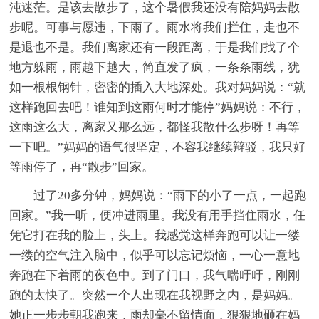
沌迷茫。是该去散步了，这个暑假我还没有陪妈妈去散
步呢。可事与愿违，下雨了。雨水将我们拦住，走也不
是退也不是。我们离家还有一段距离，于是我们找了个
地方躲雨，雨越下越大，简直发了疯，一条条雨线，犹
如一根根钢针，密密的插入大地深处。我对妈妈说：“就
这样跑回去吧！谁知到这雨何时才能停”妈妈说：不行，
这雨这么大，离家又那么远，都怪我散什么步呀！再等
一下吧。”妈妈的语气很坚定，不容我继续辩驳，我只好
等雨停了，再“散步”回家。
过了20多分钟，妈妈说：“雨下的小了一点，一起跑
回家。”我一听，便冲进雨里。我没有用手挡住雨水，任
凭它打在我的脸上，头上。我感觉这样奔跑可以让一缕
一缕的空气注入脑中，似乎可以忘记烦恼，一心一意地
奔跑在下着雨的夜色中。到了门口，我气喘吁吁，刚刚
跑的太快了。突然一个人出现在我视野之内，是妈妈。
她正一步步朝我跑来，雨却毫不留情面，狠狠地砸在妈