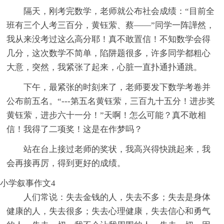
隔天，刚考完数学，老师就公布社会成绩：“目前全
班有三个人考三百分，黄钰萦、蔡——”同学一阵譁然，
我从来没考过这么高分耶！真不敢置信！不知数学会得
几分，这次数学不简单，陷阱题很多，许多同学都粗心
大意，突然，我紧张了起来，心脏一直扑通扑通跳。
下午，最紧张的时刻来了，老师要发下数学考卷并
公布前五名。“---第五名黄钰萦，三百九十五分！进步奖
黄钰萦，进步六十一分！”天啊！怎么可能？真不敢相
信！我得了二项奖！这是在作梦吗？
站在台上接过老师的奖状，我高兴得快跳起来，我
会再接再厉，得到更好的成绩。
小学叙事作文4
人们常说：失去金钱的人，失去不多；失去是身体
健康的人，失去很多；失去心理健康，失去信心和勇气