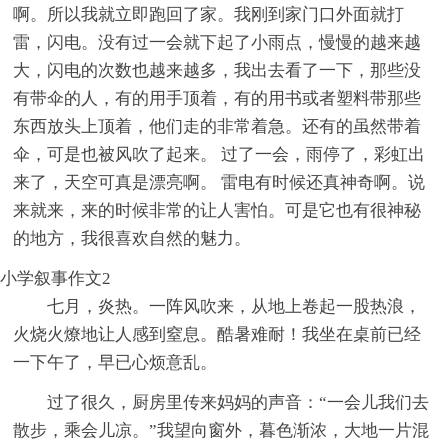
啊。所以我就立即跑回了家。我刚到家门口外面就打
雷，闪电。没有过一会就下起了小雨点，慢慢的越来越
大，闪电的次数也越来越多，我出去看了一下，那些没
有带伞的人，有的用手顶着，有的用书或者塑料带那些
东西放头上顶着，他们走的非常着急。还有的虽然带着
伞，可是也被风吹了起来。 过了一会，雨停了，彩虹出
来了，天空可真是漂亮啊。 雷电有时候还真神奇啊。说
来就来，来的时候非常的让人害怕。可是它也有很神秘
的地方，我很喜欢自然的魅力。
小学叙事作文2
七月，炎热。一阵风吹来，从地上卷起一股热浪，
火烧火燎地让人感到窒息。酷暑难耐！我坐在桌前已经
一下午了，早已心烦意乱。
过了很久，厨房里传来妈妈的声音：“一会儿我们去
散步，乘会儿凉。”我望向窗外，暮色渐浓，大地一片混