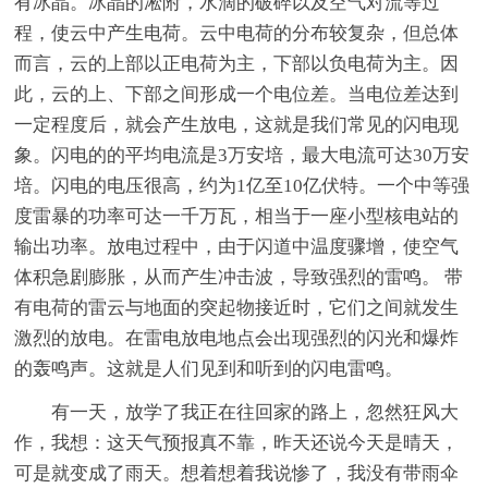
有冰晶。冰晶的凇附，水滴的破碎以及空气对流等过
程，使云中产生电荷。云中电荷的分布较复杂，但总体
而言，云的上部以正电荷为主，下部以负电荷为主。因
此，云的上、下部之间形成一个电位差。当电位差达到
一定程度后，就会产生放电，这就是我们常见的闪电现
象。闪电的的平均电流是3万安培，最大电流可达30万安
培。闪电的电压很高，约为1亿至10亿伏特。一个中等强
度雷暴的功率可达一千万瓦，相当于一座小型核电站的
输出功率。放电过程中，由于闪道中温度骤增，使空气
体积急剧膨胀，从而产生冲击波，导致强烈的雷鸣。 带
有电荷的雷云与地面的突起物接近时，它们之间就发生
激烈的放电。在雷电放电地点会出现强烈的闪光和爆炸
的轰鸣声。这就是人们见到和听到的闪电雷鸣。
有一天，放学了我正在往回家的路上，忽然狂风大
作，我想：这天气预报真不靠，昨天还说今天是晴天，
可是就变成了雨天。想着想着我说惨了，我没有带雨伞