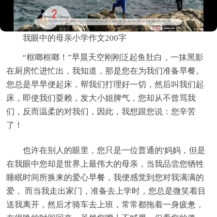
我眼中的母亲小学作文200字
“框啷框啷！”早晨天空刚刚泛起鱼肚白，一抹黑影
在厨房忙进忙出，我知道，那是您在为我们准备早餐。
您总是早早便起床，帮我们打理好一切，然后叫我们起
床，即使我们耍赖，发大小姐脾气，您却从不曾骂我
们，反而温柔的对我们，因此，我想跟您说：您辛苦
了！
也许在别人的眼里，您只是一位普通的'妈妈，但是
在我眼中您却是世界上最伟大的母亲，当我品尝您牺牲
睡眠时间所换来的爱心早餐，我便感觉到您对我满满的
爱， 而当我走出家门，准备去上学时，您总是微笑着目
送我离开，然后才骑车去上班，常常都拖着一身疲惫，