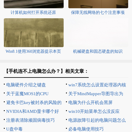
计算机如何打开系统还原
保障无线网络的七个注意事项
Win8.1使用360浏览器提示本页
机械硬盘和固态硬盘的知识
有超过N张大图
【手机连不上电脑怎么办？】相关文章：
电脑硬件介绍之键盘
win7系统怎么设置处理器内核
关于蓝魔MOS1的CPU
数
关于MindMapper导图导出为
避免卡巴key被封杀的风险的
Excel
电脑为什么开机会黑屏
方法
NVIDIA和AMD显卡哪个好
win10开始菜单怎么没反应
注册表清除顽固病毒技巧
电源故障引起的电脑问题怎么
U盘中毒
解决
必备电脑使用技巧