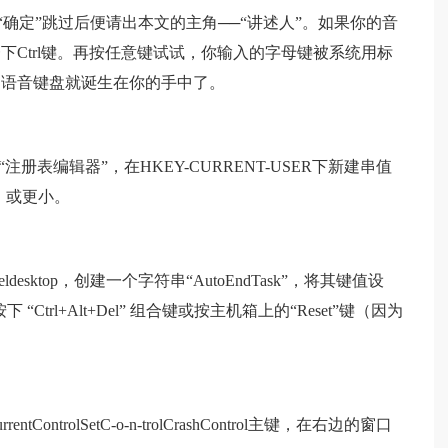
定”。点“确定”跳过后便请出本文的主角──“讲述人”。如果你的音
Ctrl键。再按任意键试试，你输入的字母键被系统用标
的语音键盘就诞生在你的手中了。
开“注册表编辑器”，在HKEY-CURRENT-USER下新建串值
ms）或更小。
Paneldesktop，创建一个字符串“AutoEndTask”，将其键值设
trl+Alt+Del” 组合键或按主机箱上的“Reset”键（因为
。
ntControlSetC-o-n-trolCrashControl主键，在右边的窗口