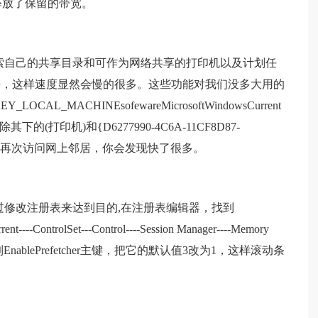
就释放了保留的带宽。
统会搜索自己的共享目录和可作为网络共享的打印机以及计划任
来，这样速度显然会慢的很多。这些功能对我们没多大用的
_MACHINEsofewareMicrosoftWindowsCurrent
ce，删除其下的(打印机)和{D6277990-4C6A-11CF8D87-
动电脑，再次访问网上邻居，你会发现快了很多。
以通过修改注册表来达到目的,在注册表编辑器，找到
-ControlSet---Control----Session Manager----Memory
s，在右边找到EnablePrefetcher主键，把它的默认值3改为1，这样滚动条