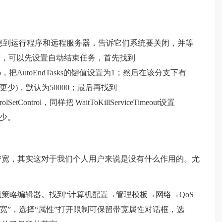
发送消息到运行程序和远程服务器，告诉它们系统要关闭，并等
度，可以先设置自动结束任务，首先找到
Desktop，把AutoEndTasks的键值设置为1；然后在该分支下有
0(或更少)，默认为50000；最后再找到
lSetControl，同样把 WaitToKillServiceTimeout设置
不少。
0%的带宽，其实这对于我们个人用户来说是没有什么作用的。尤
，打开组策略编辑器。找到“计算机配置→管理模板→网络→QoS
宽”，选择“属性”打开限制可保留带宽属性对话框，选